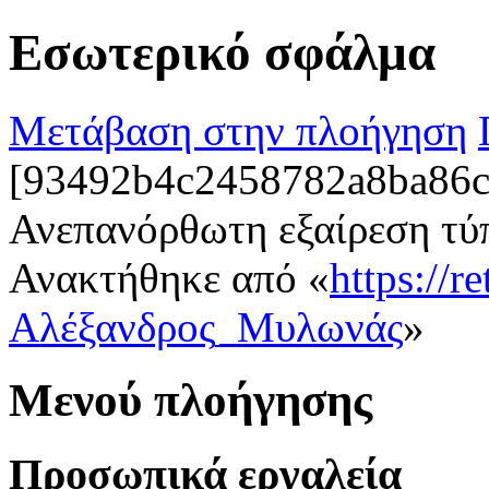
Εσωτερικό σφάλμα
Μετάβαση στην πλοήγηση
[93492b4c2458782a8ba86c0
Ανεπανόρθωτη εξαίρεση τύ
Ανακτήθηκε από «
https://r
Αλέξανδρος_Μυλωνάς
»
Μενού πλοήγησης
Προσωπικά εργαλεία