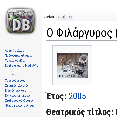
Σελίδα
Συζήτηση
Ο Φιλάργυρος 
Μετάβαση
Πήδηση
Αρχική σελίδα
στην
στην
Πρόσφατες αλλαγές
πλοήγηση
αναζήτηση
Τυχαία σελίδα
Βοήθεια για το MediaWiki
Εργαλεία
Τι συνδέει εδώ
Σχετικές αλλαγές
Ειδικές σελίδες
Έτος:
2005
Εκτυπώσιμη έκδοση
Σταθερός σύνδεσμος
Πληροφορίες σελίδας
Θεατρικός τίτλος: