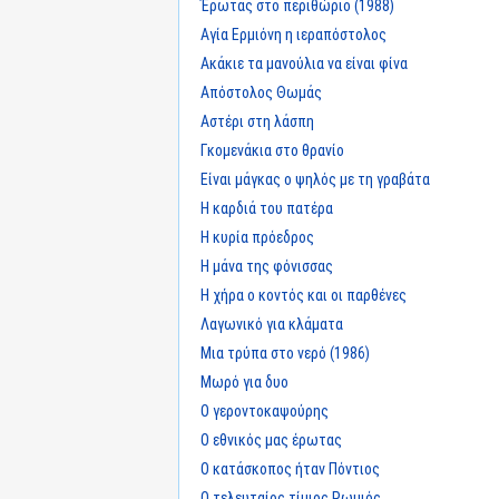
Έρωτας στο περιθώριο (1988)
Αγία Ερμιόνη η ιεραπόστολος
Ακάκιε τα μανούλια να είναι φίνα
Απόστολος Θωμάς
Αστέρι στη λάσπη
Γκομενάκια στο θρανίο
Είναι μάγκας ο ψηλός με τη γραβάτα
Η καρδιά του πατέρα
Η κυρία πρόεδρος
Η μάνα της φόνισσας
Η χήρα ο κοντός και οι παρθένες
Λαγωνικό για κλάματα
Μια τρύπα στο νερό (1986)
Μωρό για δυο
Ο γεροντοκαψούρης
Ο εθνικός μας έρωτας
Ο κατάσκοπος ήταν Πόντιος
Ο τελευταίος τίμιος Ρωμιός