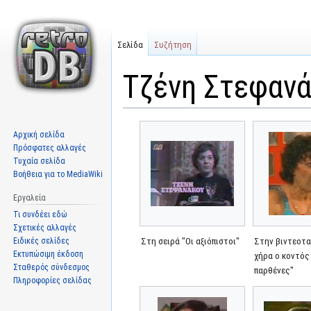
Σελίδα
Συζήτηση
Τζένη Στεφαν
Μετάβαση
Πήδηση
Αρχική σελίδα
στην
στην
Πρόσφατες αλλαγές
πλοήγηση
αναζήτηση
Τυχαία σελίδα
Βοήθεια για το MediaWiki
Εργαλεία
Τι συνδέει εδώ
Σχετικές αλλαγές
Ειδικές σελίδες
Στη σειρά "Οι αξιόπιστοι"
Στην βιντεοτα
Εκτυπώσιμη έκδοση
χήρα ο κοντός 
Σταθερός σύνδεσμος
παρθένες"
Πληροφορίες σελίδας