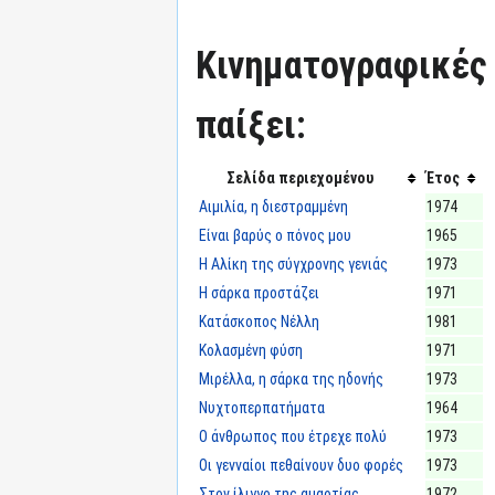
Κινηματογραφικές τ
παίξει:
Σελίδα περιεχομένου
Έτος
Αιμιλία, η διεστραμμένη
1974
Είναι βαρύς ο πόνος μου
1965
Η Αλίκη της σύγχρονης γενιάς
1973
Η σάρκα προστάζει
1971
Κατάσκοπος Νέλλη
1981
Κολασμένη φύση
1971
Μιρέλλα, η σάρκα της ηδονής
1973
Νυχτοπερπατήματα
1964
Ο άνθρωπος που έτρεχε πολύ
1973
Οι γενναίοι πεθαίνουν δυο φορές
1973
Στον ίλιγγο της αμαρτίας
1972