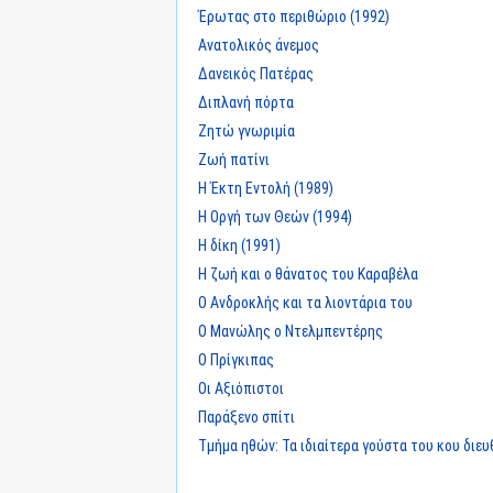
Έρωτας στο περιθώριο (1992)
Ανατολικός άνεμος
Δανεικός Πατέρας
Διπλανή πόρτα
Ζητώ γνωριμία
Ζωή πατίνι
Η Έκτη Εντολή (1989)
Η Οργή των Θεών (1994)
Η δίκη (1991)
Η ζωή και ο θάνατος του Καραβέλα
Ο Ανδροκλής και τα λιοντάρια του
Ο Μανώλης ο Ντελμπεντέρης
Ο Πρίγκιπας
Οι Αξιόπιστοι
Παράξενο σπίτι
Τμήμα ηθών: Τα ιδιαίτερα γούστα του κου διε