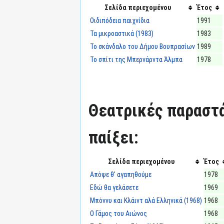
Σελίδα περιεχομένου
Έτος
Οιδιπόδεια παιχνίδια
1991
Τα μικροαστικά (1983)
1983
Το σκάνδαλο του Δήμου Βουπρασίων
1989
Το σπίτι της Μπερνάρντα Άλμπα
1978
Θεατρικές παραστά
παίξει:
Σελίδα περιεχομένου
Έτος
Απόψε θ' αγαπηθούμε
1978
Εδώ θα γελάσετε
1969
Μπόννυ και Κλάιντ αλά Ελληνικά (1968)
1968
Ο Γάμος του Αιώνος
1968