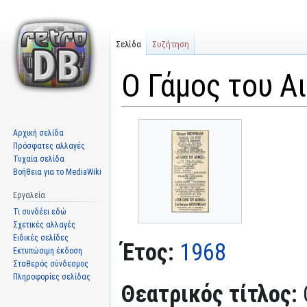
Σελίδα
Συζήτηση
Ο Γάμος του Α
Μετάβαση
Πήδηση
Αρχική σελίδα
στην
στην
Πρόσφατες αλλαγές
πλοήγηση
αναζήτηση
Τυχαία σελίδα
Βοήθεια για το MediaWiki
Εργαλεία
Τι συνδέει εδώ
Σχετικές αλλαγές
Ειδικές σελίδες
Έτος:
1968
Εκτυπώσιμη έκδοση
Σταθερός σύνδεσμος
Πληροφορίες σελίδας
Θεατρικός τίτλος: