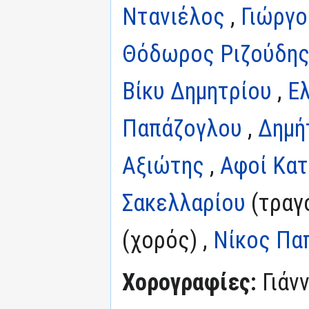
Ντανιέλος
,
Γιώργο
Θόδωρος Ριζούδη
Βίκυ Δημητρίου
,
Ελ
Παπάζογλου
,
Δημή
Αξιώτης
,
Αφοί Κα
Σακελλαρίου
(τραγο
(χορός) ,
Νίκος Παπ
Χορογραφίες:
Γιάν