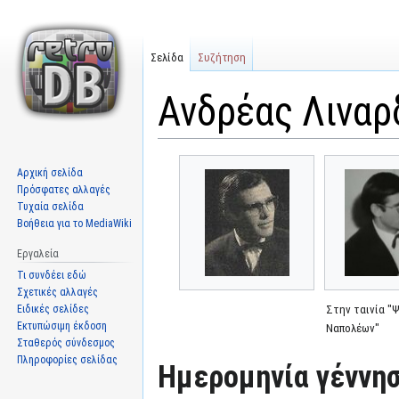
Σελίδα
Συζήτηση
Ανδρέας Λιναρ
Μετάβαση
Πήδηση
Αρχική σελίδα
στην
στην
Πρόσφατες αλλαγές
πλοήγηση
αναζήτηση
Τυχαία σελίδα
Βοήθεια για το MediaWiki
Εργαλεία
Τι συνδέει εδώ
Σχετικές αλλαγές
Ειδικές σελίδες
Στην ταινία "
Εκτυπώσιμη έκδοση
Ναπολέων"
Σταθερός σύνδεσμος
Πληροφορίες σελίδας
Ημερομηνία γέννησ