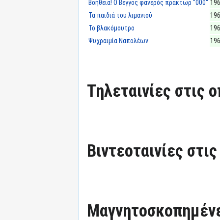
Βοήθεια! Ο Βέγγος φανερός πράκτωρ "000"
19
Τα παιδιά του λιμανιού
19
Το βλακόμουτρο
19
Ψυχραιμία Ναπολέων
19
Τηλεταινίες στις ο
Βιντεοταινίες στις
Μαγνητοσκοπημένε