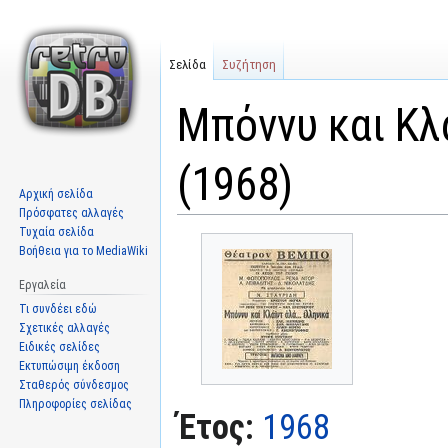
Σελίδα
Συζήτηση
Μπόννυ και Κλ
(1968)
Αρχική σελίδα
Πρόσφατες αλλαγές
Τυχαία σελίδα
Μετάβαση
Πήδηση
Βοήθεια για το MediaWiki
στην
στην
πλοήγηση
αναζήτηση
Εργαλεία
Τι συνδέει εδώ
Σχετικές αλλαγές
Ειδικές σελίδες
Εκτυπώσιμη έκδοση
Σταθερός σύνδεσμος
Πληροφορίες σελίδας
Έτος:
1968