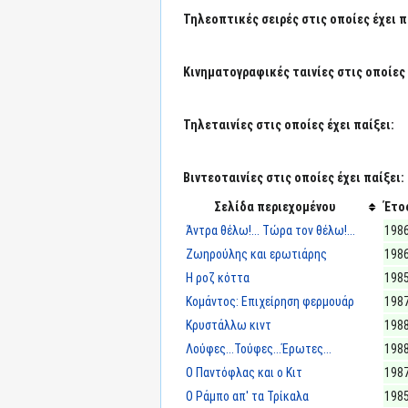
Τηλεοπτικές σειρές στις οποίες έχει π
Κινηματογραφικές ταινίες στις οποίες 
Τηλεταινίες στις οποίες έχει παίξει:
Βιντεοταινίες στις οποίες έχει παίξει:
Σελίδα περιεχομένου
Έτο
Άντρα θέλω!... Τώρα τον θέλω!...
198
Ζωηρούλης και ερωτιάρης
198
Η ροζ κόττα
198
Κομάντος: Επιχείρηση φερμουάρ
198
Κρυστάλλω κιντ
198
Λούφες...Τούφες...Έρωτες...
198
Ο Παντόφλας και ο Κιτ
198
Ο Ράμπο απ' τα Τρίκαλα
198