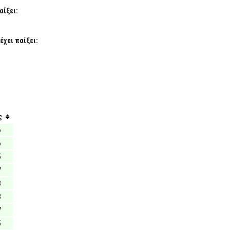
αίξει:
έχει παίξει:
ς
6
6
5
7
8
8
7
5