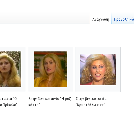
Ανάγνωση
Προβολή κώ
οταινία "Ο
Στην βιντεοταινία "Η ροζ
Στην βιντεοταινία
τα Τρίκαλα"
κόττα"
"Κρυστάλλω κιντ"