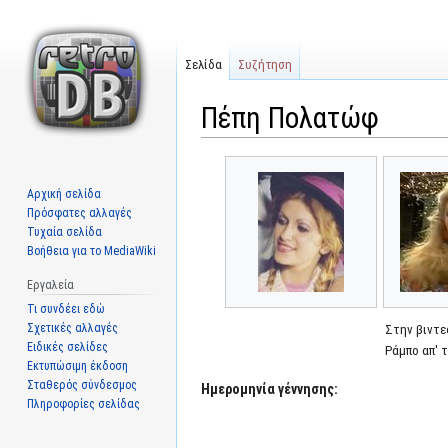
Σελίδα
Συζήτηση
Πέπη Πολατώφ
Μετάβαση
Πήδηση
στην
στην
Αρχική σελίδα
πλοήγηση
αναζήτηση
Πρόσφατες αλλαγές
Τυχαία σελίδα
Βοήθεια για το MediaWiki
Εργαλεία
Τι συνδέει εδώ
Σχετικές αλλαγές
Στην βιντε
Ειδικές σελίδες
Ράμπο απ' 
Εκτυπώσιμη έκδοση
Σταθερός σύνδεσμος
Ημερομηνία γέννησης:
Πληροφορίες σελίδας