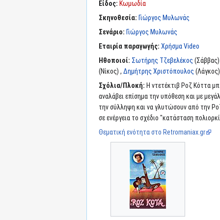
Είδος:
Κωμωδία
Σκηνοθεσία:
Γιώργος Μυλωνάς
Σενάριο:
Γιώργος Μυλωνάς
Εταιρία παραγωγής:
Χρήσμα Video
Ηθοποιοί:
Σωτήρης Τζεβελέκος
(Σάββας)
(Νίκος) ,
Δημήτρης Χριστόπουλος
(Λάγκος)
Σχόλια/Πλοκή:
Η ντετέκτιβ Ροζ Κόττα μπ
αναλάβει επίσημα την υπόθεση και με μεγάλ
την σύλληψη και να γλυτώσουν από την Ροζ
σε ενέργεια το σχέδιο "κατάσταση πολιορκία
Θεματική ενότητα στο Retromaniax.gr