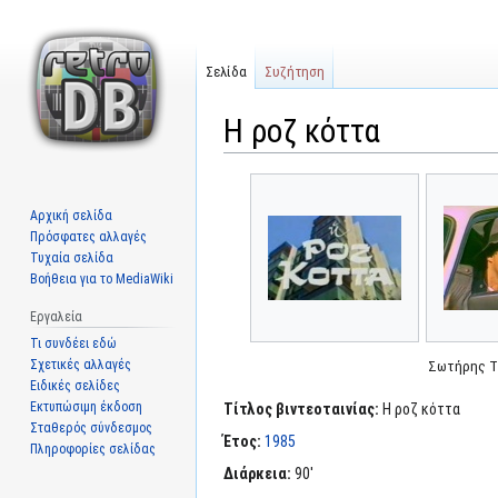
Σελίδα
Συζήτηση
Η ροζ κόττα
Μετάβαση
Πήδηση
στην
στην
Αρχική σελίδα
πλοήγηση
αναζήτηση
Πρόσφατες αλλαγές
Τυχαία σελίδα
Βοήθεια για το MediaWiki
Εργαλεία
Τι συνδέει εδώ
Σχετικές αλλαγές
Σωτήρης Τ
Ειδικές σελίδες
Εκτυπώσιμη έκδοση
Τίτλος βιντεοταινίας:
Η ροζ κόττα
Σταθερός σύνδεσμος
Έτος:
1985
Πληροφορίες σελίδας
Διάρκεια:
90'