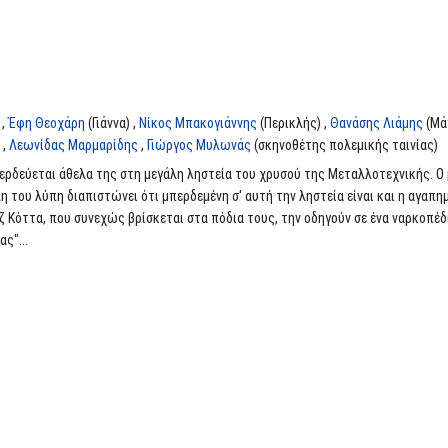
 ,
Έφη Θεοχάρη
(Γιάννα) ,
Νίκος Μπακογιάννης
(Περικλής) ,
Θανάσης Λιάμης
(Μά
 ,
Λεωνίδας Μαρμαρίδης
,
Γιώργος Μυλωνάς
(σκηνοθέτης πολεμικής ταινίας)
ερδεύεται άθελα της στη μεγάλη ληστεία του χρυσού της Μεταλλοτεχνικής. Ο
η του λύπη διαπιστώνει ότι μπερδεμένη σ' αυτή την ληστεία είναι και η αγαπη
 Κόττα, που συνεχώς βρίσκεται στα πόδια τους, την οδηγούν σε ένα ναρκοπέ
ς"...