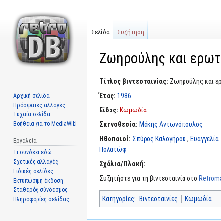
Σελίδα
Συζήτηση
Ζωηρούλης και ερωτ
Μετάβαση
Πήδηση
Τίτλος βιντεοταινίας:
Ζωηρούλης και ερ
στην
στην
Έτος:
1986
Αρχική σελίδα
πλοήγηση
αναζήτηση
Πρόσφατες αλλαγές
Είδος:
Κωμωδία
Τυχαία σελίδα
Βοήθεια για το MediaWiki
Σκηνοθεσία:
Μάκης Αντωνόπουλος
Ηθοποιοί:
Σπύρος Καλογήρου
,
Ευαγγελία
Εργαλεία
Πολατώφ
Τι συνδέει εδώ
Σχετικές αλλαγές
Σχόλια/Πλοκή:
Ειδικές σελίδες
Συζητήστε για τη βιντεοταινία στο
Retroma
Εκτυπώσιμη έκδοση
Σταθερός σύνδεσμος
Κατηγορίες
:
Βιντεοταινίες
Κωμωδία
Πληροφορίες σελίδας