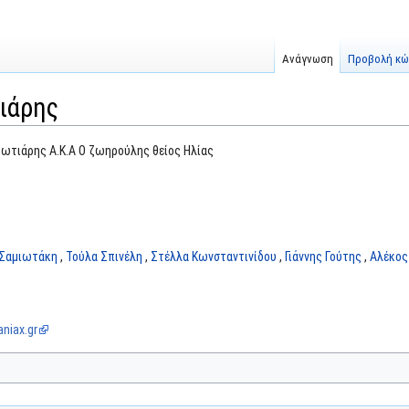
Ανάγνωση
Προβολή κώ
ιάρης
ωτιάρης Α.Κ.Α Ο ζωηρούλης θείος Ηλίας
 Σαμιωτάκη
,
Τούλα Σπινέλη
,
Στέλλα Κωνσταντινίδου
,
Γιάννης Γούτης
,
Αλέκος
niax.gr