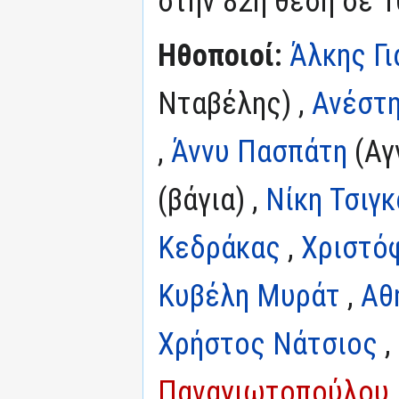
στην 82η θέση σε 1
Ηθοποιοί:
Άλκης Γι
Νταβέλης) ,
Ανέστ
,
Άννυ Πασπάτη
(Αγ
(βάγια) ,
Νίκη Τσιγ
Κεδράκας
,
Χριστό
Κυβέλη Μυράτ
,
Αθ
Χρήστος Νάτσιος
,
Παναγιωτοπούλου