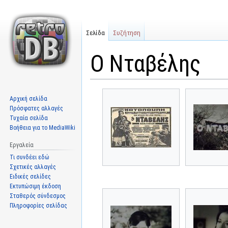
Σελίδα
Συζήτηση
Ο Νταβέλης
Μετάβαση
Πήδηση
Αρχική σελίδα
στην
στην
Πρόσφατες αλλαγές
πλοήγηση
αναζήτηση
Τυχαία σελίδα
Βοήθεια για το MediaWiki
Εργαλεία
Τι συνδέει εδώ
Σχετικές αλλαγές
Ειδικές σελίδες
Εκτυπώσιμη έκδοση
Σταθερός σύνδεσμος
Πληροφορίες σελίδας