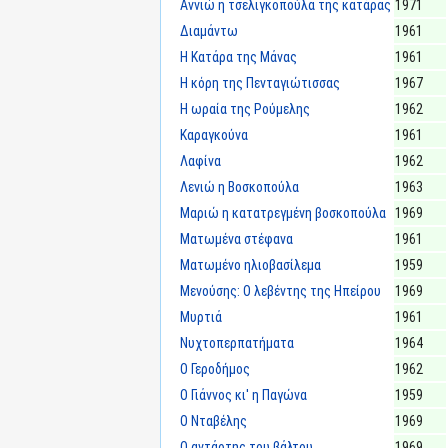
Αννιώ η τσελιγκοπούλα της κατάρας
1971
Διαμάντω
1961
Η Κατάρα της Μάνας
1961
Η κόρη της Πενταγιώτισσας
1967
Η ωραία της Ρούμελης
1962
Καραγκούνα
1961
Λαφίνα
1962
Λενιώ η Βοσκοπούλα
1963
Μαριώ η κατατρεγμένη βοσκοπούλα
1969
Ματωμένα στέφανα
1961
Ματωμένο ηλιοβασίλεμα
1959
Μενούσης: Ο λεβέντης της Ηπείρου
1969
Μυρτιά
1961
Νυχτοπερπατήματα
1964
Ο Γεροδήμος
1962
Ο Γιάννος κι' η Παγώνα
1959
Ο Νταβέλης
1969
Ο αντάρτης του βάλτου
1969