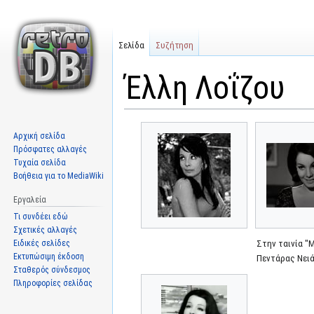
Σελίδα
Συζήτηση
Έλλη Λοΐζου
Μετάβαση
Πήδηση
Αρχική σελίδα
στην
στην
Πρόσφατες αλλαγές
πλοήγηση
αναζήτηση
Τυχαία σελίδα
Βοήθεια για το MediaWiki
Εργαλεία
Τι συνδέει εδώ
Σχετικές αλλαγές
Ειδικές σελίδες
Στην ταινία "
Εκτυπώσιμη έκδοση
Πεντάρας Νει
Σταθερός σύνδεσμος
Πληροφορίες σελίδας