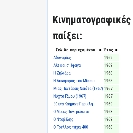
Κινηματογραφικές τ
παίξει:
Σελίδα περιεχομένου
Έτος
Αδυναμίες
1969
Αλτ και σ' έφαγα
1969
Η Ζηλιάρα
1968
Η Λεωφόρος του Μίσους
1968
Μιας Πεντάρας Νειάτα (1967)
1967
Νύχτα Γάμου (1967)
1967
Ξύπνα Καημένε Περικλή
1969
Ο Μικές Παντρεύεται
1968
Ο Νταβέλης
1969
Ο Τρελλός τάχει 400
1968