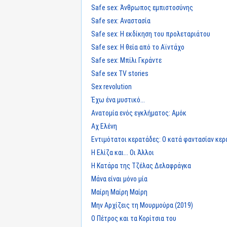
Safe sex: Άνθρωπος εμπιστοσύνης
Safe sex: Αναστασία
Safe sex: Η εκδίκηση του προλεταριάτου
Safe sex: Η θεία από το Αϊντάχο
Safe sex: Μπίλι Γκράντε
Safe sex TV stories
Sex revolution
Έχω ένα μυστικό...
Ανατομία ενός εγκλήματος: Αμόκ
Αχ Ελένη
Εντιμότατοι κερατάδες: Ο κατά φαντασίαν κε
Η Ελίζα και... Οι Άλλοι
Η Κατάρα της Τζέλας Δελαφράγκα
Μάνα είναι μόνο μία
Μαίρη Μαίρη Μαίρη
Μην Αρχίζεις τη Μουρμούρα (2019)
Ο Πέτρος και τα Κορίτσια του