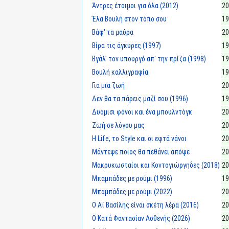
Άντρες έτοιμοι για όλα (2012)
20
Έλα Βουλή στον τόπο σου
19
Βάφ' τα μαύρα
20
Βίρα τις άγκυρες (1997)
19
Βγάλ' τον υπουργό απ' την πρίζα (1998)
19
Βουλή καλλιγραφία
19
Για μια ζωή
20
Δεν θα τα πάρεις μαζί σου (1996)
19
Δυόμισι φόνοι και ένα μπουλντόγκ
20
Ζωή σε λόγου μας
20
Η Life, το Style και οι εφτά νάνοι
20
Μάντεψε ποιος θα πεθάνει απόψε
20
Μακρυκωσταίοι και Κοντογιώργηδες (2018)
20
Μπαμπάδες με ρούμι (1996)
19
Μπαμπάδες με ρούμι (2022)
20
Ο Αϊ Βασίλης είναι σκέτη λέρα (2016)
20
Ο Κατά Φαντασίαν Ασθενής (2026)
20