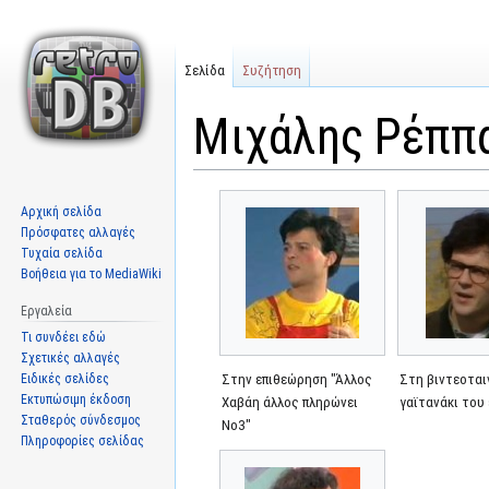
Σελίδα
Συζήτηση
Μιχάλης Ρέππ
Μετάβαση
Πήδηση
Αρχική σελίδα
στην
στην
Πρόσφατες αλλαγές
πλοήγηση
αναζήτηση
Τυχαία σελίδα
Βοήθεια για το MediaWiki
Εργαλεία
Τι συνδέει εδώ
Σχετικές αλλαγές
Ειδικές σελίδες
Στην επιθεώρηση "Άλλος
Στη βιντεοται
Εκτυπώσιμη έκδοση
Χαβάη άλλος πληρώνει
γαϊτανάκι του
Σταθερός σύνδεσμος
Νο3"
Πληροφορίες σελίδας