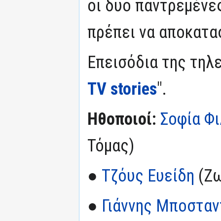
οι δυο παντρεμένε
πρέπει να αποκατασ
Επεισόδια της τηλε
TV stories
".
Ηθοποιοί:
Σοφία Φι
Τόμας)
●
Τζόυς Ευείδη
(Ζω
●
Γιάννης Μποστα