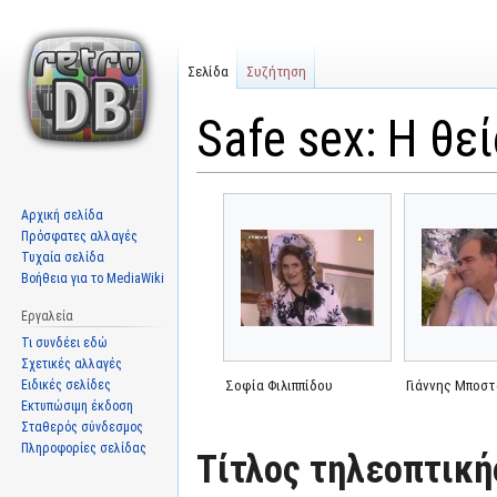
Σελίδα
Συζήτηση
Safe sex: Η θε
Μετάβαση
Πήδηση
Αρχική σελίδα
στην
στην
Πρόσφατες αλλαγές
πλοήγηση
αναζήτηση
Τυχαία σελίδα
Βοήθεια για το MediaWiki
Εργαλεία
Τι συνδέει εδώ
Σχετικές αλλαγές
Ειδικές σελίδες
Σοφία Φιλιππίδου
Γιάννης Μποσ
Εκτυπώσιμη έκδοση
Σταθερός σύνδεσμος
Πληροφορίες σελίδας
Τίτλος τηλεοπτική