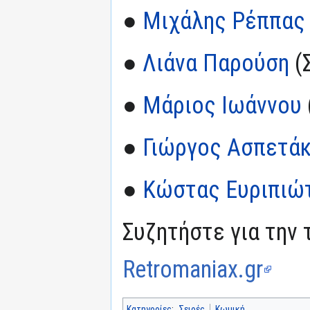
●
Μιχάλης Ρέππας
●
Λιάνα Παρούση
(
●
Μάριος Ιωάννου
●
Γιώργος Ασπετά
●
Κώστας Ευριπιώ
Συζητήστε για την 
Retromaniax.gr
Κατηγορίες
:
Σειρές
Κωμική