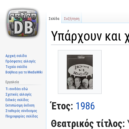
Σελίδα
Συζήτηση
Υπάρχουν και 
Μετάβαση
Πήδηση
Αρχική σελίδα
στην
στην
Πρόσφατες αλλαγές
πλοήγηση
αναζήτηση
Τυχαία σελίδα
Βοήθεια για το MediaWiki
Εργαλεία
Τι συνδέει εδώ
Σχετικές αλλαγές
Ειδικές σελίδες
Έτος:
1986
Εκτυπώσιμη έκδοση
Σταθερός σύνδεσμος
Πληροφορίες σελίδας
Θεατρικός τίτλος: