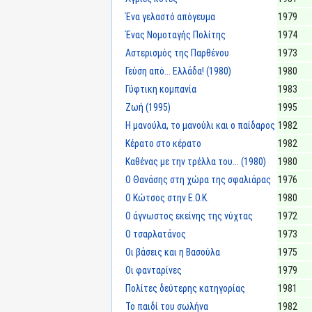
Ένα γελαστό απόγευμα
1979
Ένας Νομοταγής Πολίτης
1974
Αστερισμός της Παρθένου
1973
Γεύση από... Ελλάδα! (1980)
1980
Γύφτικη κομπανία
1983
Ζωή (1995)
1995
Η μανούλα, το μανούλι και ο παίδαρος
1982
Κέρατο στο κέρατο
1982
Καθένας με την τρέλλα του... (1980)
1980
Ο Θανάσης στη χώρα της σφαλιάρας
1976
Ο Κώτσος στην Ε.Ο.Κ.
1980
Ο άγνωστος εκείνης της νύχτας
1972
Ο τσαρλατάνος
1973
Οι βάσεις και η Βασούλα
1975
Οι φανταρίνες
1979
Πολίτες δεύτερης κατηγορίας
1981
Το παιδί του σωλήνα
1982