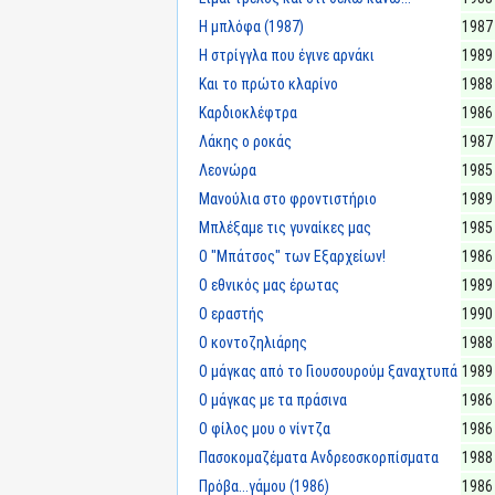
Η μπλόφα (1987)
1987
Η στρίγγλα που έγινε αρνάκι
1989
Και το πρώτο κλαρίνο
1988
Καρδιοκλέφτρα
1986
Λάκης ο ροκάς
1987
Λεονώρα
1985
Μανούλια στο φροντιστήριο
1989
Μπλέξαμε τις γυναίκες μας
1985
Ο "Μπάτσος" των Εξαρχείων!
1986
Ο εθνικός μας έρωτας
1989
Ο εραστής
1990
Ο κοντοζηλιάρης
1988
Ο μάγκας από το Γιουσουρούμ ξαναχτυπά
1989
Ο μάγκας με τα πράσινα
1986
Ο φίλος μου ο νίντζα
1986
Πασοκομαζέματα Ανδρεοσκορπίσματα
1988
Πρόβα...γάμου (1986)
1986