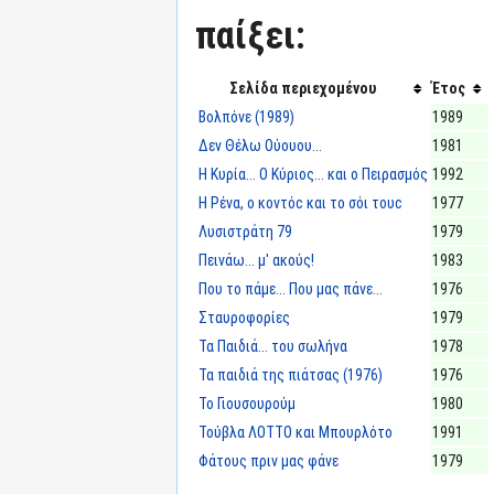
παίξει:
Σελίδα περιεχομένου
Έτος
Βολπόνε (1989)
1989
Δεν Θέλω Ούουου...
1981
Η Κυρία... Ο Κύριος... και ο Πειρασμός
1992
Η Ρένα, ο κοντόc και το σόι τουc
1977
Λυσιστράτη 79
1979
Πεινάω... μ' ακούς!
1983
Που το πάμε... Που μας πάνε...
1976
Σταυροφορίες
1979
Τα Παιδιά... του σωλήνα
1978
Τα παιδιά της πιάτσας (1976)
1976
Το Γιουσουρούμ
1980
Τούβλα ΛΟΤΤΟ και Μπουρλότο
1991
Φάτους πριν μας φάνε
1979