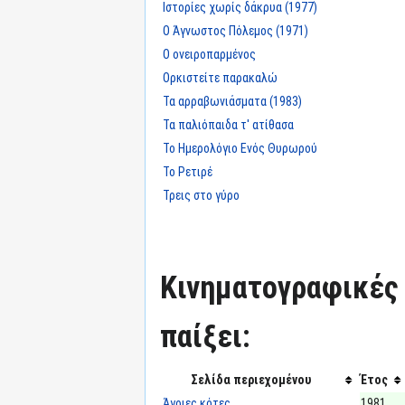
Ιστορίες χωρίς δάκρυα (1977)
Ο Άγνωστος Πόλεμος (1971)
Ο ονειροπαρμένος
Ορκιστείτε παρακαλώ
Τα αρραβωνιάσματα (1983)
Τα παλιόπαιδα τ' ατίθασα
Το Ημερολόγιο Ενός Θυρωρού
Το Ρετιρέ
Τρεις στο γύρο
Κινηματογραφικές τ
παίξει:
Σελίδα περιεχομένου
Έτος
Άγριες κότες
1981