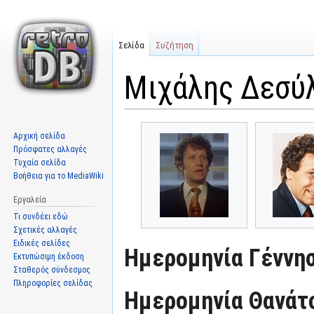
Σελίδα
Συζήτηση
Μιχάλης Δεσύ
Μετάβαση
Πήδηση
Αρχική σελίδα
στην
στην
Πρόσφατες αλλαγές
πλοήγηση
αναζήτηση
Τυχαία σελίδα
Βοήθεια για το MediaWiki
Εργαλεία
Τι συνδέει εδώ
Σχετικές αλλαγές
Ειδικές σελίδες
Ημερομηνία Γέννησ
Εκτυπώσιμη έκδοση
Σταθερός σύνδεσμος
Πληροφορίες σελίδας
Ημερομηνία Θανάτ