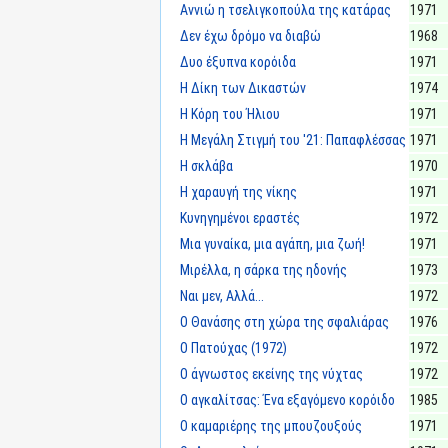
Αννιώ η τσελιγκοπούλα της κατάρας
1971
Δεν έχω δρόμο να διαβώ
1968
Δυο έξυπνα κορόιδα
1971
Η Δίκη των Δικαστών
1974
Η Κόρη του Ήλιου
1971
Η Μεγάλη Στιγμή του '21: Παπαφλέσσας
1971
Η σκλάβα
1970
Η χαραυγή της νίκης
1971
Κυνηγημένοι εραστές
1972
Μια γυναίκα, μια αγάπη, μια ζωή!
1971
Μιρέλλα, η σάρκα της ηδονής
1973
Ναι μεν, Αλλά...
1972
Ο Θανάσης στη χώρα της σφαλιάρας
1976
Ο Πατούχας (1972)
1972
Ο άγνωστος εκείνης της νύχτας
1972
Ο αγκαλίτσας: Ένα εξαγόμενο κορόιδο
1985
Ο καμαριέρης της μπουζουξούς
1971