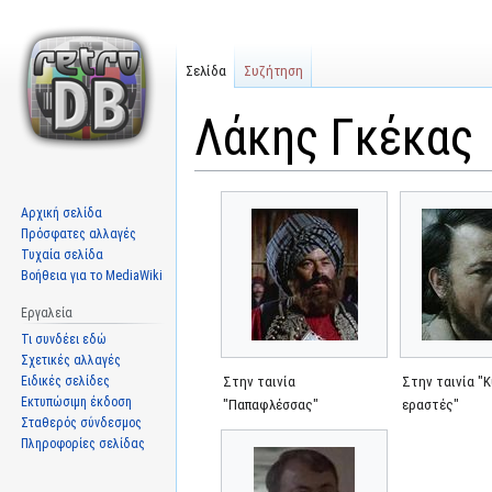
Σελίδα
Συζήτηση
Λάκης Γκέκας
Μετάβαση
Πήδηση
Αρχική σελίδα
στην
στην
Πρόσφατες αλλαγές
πλοήγηση
αναζήτηση
Τυχαία σελίδα
Βοήθεια για το MediaWiki
Εργαλεία
Τι συνδέει εδώ
Σχετικές αλλαγές
Ειδικές σελίδες
Στην ταινία
Στην ταινία "
Εκτυπώσιμη έκδοση
"Παπαφλέσσας"
εραστές"
Σταθερός σύνδεσμος
Πληροφορίες σελίδας