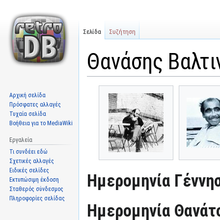
Σελίδα
Συζήτηση
Θανάσης Βαλτι
Μετάβαση
Πήδηση
Αρχική σελίδα
στην
στην
Πρόσφατες αλλαγές
πλοήγηση
αναζήτηση
Τυχαία σελίδα
Βοήθεια για το MediaWiki
Εργαλεία
Τι συνδέει εδώ
Σχετικές αλλαγές
Ειδικές σελίδες
Ημερομηνία Γέννησ
Εκτυπώσιμη έκδοση
Σταθερός σύνδεσμος
Πληροφορίες σελίδας
Ημερομηνία Θανάτ