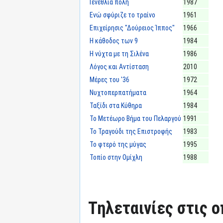
Γενέθλια πόλη
1987
Ενώ σφύριζε το τραίνο
1961
Επιχείρησις "Δούρειος Ίππος"
1966
Η κάθοδος των 9
1984
Η νύχτα με τη Σιλένα
1986
Λόγος και Αντίσταση
2010
Μέρες του '36
1972
Νυχτοπερπατήματα
1964
Ταξίδι στα Κύθηρα
1984
Το Μετέωρο Βήμα του Πελαργού
1991
Το Τραγούδι της Επιστροφής
1983
Το φτερό της μύγας
1995
Τοπίο στην Ομίχλη
1988
Τηλεταινίες στις ο