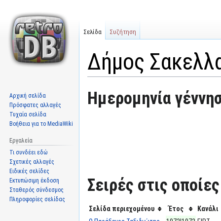
Σελίδα
Συζήτηση
Δήμος Σακελλ
Μετάβαση
Πήδηση
Ημερομηνία γέννησ
Αρχική σελίδα
στην
στην
Πρόσφατες αλλαγές
πλοήγηση
αναζήτηση
Τυχαία σελίδα
Βοήθεια για το MediaWiki
Εργαλεία
Τι συνδέει εδώ
Σχετικές αλλαγές
Ειδικές σελίδες
Σειρές στις οποίε
Εκτυπώσιμη έκδοση
Σταθερός σύνδεσμος
Πληροφορίες σελίδας
Σελίδα περιεχομένου
Έτος
Κανάλι