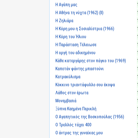
Η Αγάπη μας
Η Αθήνα τη νύχτα (1962) (II)
Η Ζηλιάρα
Η Κόρη μου η Σοσιαλίστρια (1966)
Η Κόρη του Ήλιου
Η Παράσταση Τέλειωσε
Η οργή του αδικημένου
Κάθε κατεργάρης στον πάγκο του (1969)
Καπετάν φάντης μπαστούνι
Κατρακύλισμα
Κόκκινο τριαντάφυλλο σου έκοψα
Λάθος στον έρωτα
Μονεμβασιά
Ξύπνα Καημένε Περικλή
Ο Αγαπητικός της Βοσκοπούλας (1956)
Ο Τρελλός τάχει 400
Ο άντρας της γυναίκας μου