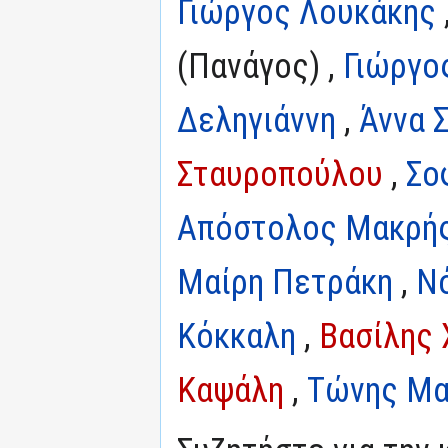
Γιώργος Λουκάκης
(Πανάγος) ,
Γιώργο
Δεληγιάννη
,
Άννα 
Σταυροπούλου
,
Σο
Απόστολος Μακρή
Μαίρη Πετράκη
,
Ν
Κόκκαλη
,
Βασίλης 
Καψάλη
,
Τώνης Μ