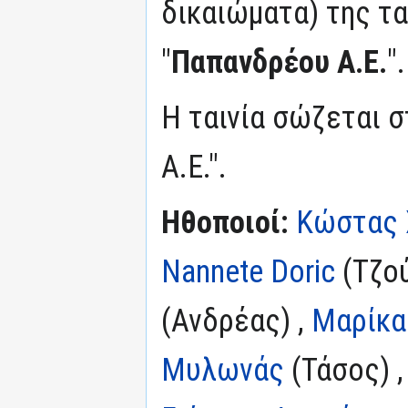
δικαιώματα) της τα
"
Παπανδρέου Α.Ε.
".
Η ταινία σώζεται 
Α.Ε.".
Ηθοποιοί:
Κώστας 
Nannete Doric
(Τζού
(Ανδρέας) ,
Μαρίκα
Μυλωνάς
(Τάσος) 