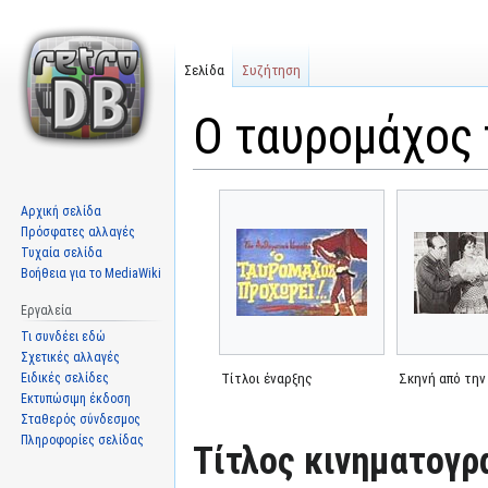
Σελίδα
Συζήτηση
Ο ταυρομάχος
Μετάβαση
Πήδηση
Αρχική σελίδα
στην
στην
Πρόσφατες αλλαγές
πλοήγηση
αναζήτηση
Τυχαία σελίδα
Βοήθεια για το MediaWiki
Εργαλεία
Τι συνδέει εδώ
Σχετικές αλλαγές
Ειδικές σελίδες
Τίτλοι έναρξης
Σκηνή από την
Εκτυπώσιμη έκδοση
Σταθερός σύνδεσμος
Πληροφορίες σελίδας
Τίτλος κινηματογρ