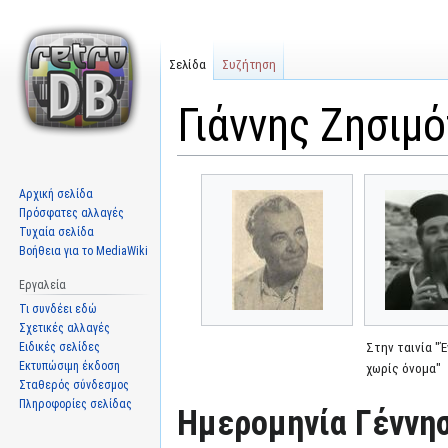
Σελίδα
Συζήτηση
Γιάννης Ζησιμ
Μετάβαση
Πήδηση
Αρχική σελίδα
στην
στην
Πρόσφατες αλλαγές
πλοήγηση
αναζήτηση
Τυχαία σελίδα
Βοήθεια για το MediaWiki
Εργαλεία
Τι συνδέει εδώ
Σχετικές αλλαγές
Ειδικές σελίδες
Στην ταινία "Έ
Εκτυπώσιμη έκδοση
χωρίς όνομα"
Σταθερός σύνδεσμος
Πληροφορίες σελίδας
Ημερομηνία Γέννησ