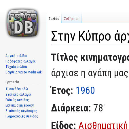
Σελίδα
Συζήτηση
Στην Κύπρο άρ
Μετάβαση
Πήδηση
Τίτλος κινηματογρ
Αρχική σελίδα
στην
στην
Πρόσφατες αλλαγές
πλοήγηση
αναζήτηση
Τυχαία σελίδα
άρχισε η αγάπη μας
Βοήθεια για το MediaWiki
Εργαλεία
Έτος:
1960
Τι συνδέει εδώ
Σχετικές αλλαγές
Ειδικές σελίδες
Διάρκεια:
78'
Εκτυπώσιμη έκδοση
Σταθερός σύνδεσμος
Πληροφορίες σελίδας
Είδος:
Αισθηματική