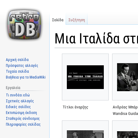
Σελίδα
Συζήτηση
Μια Ιταλίδα σ
Μετάβαση
Πήδηση
Αρχική σελίδα
στην
στην
Πρόσφατες αλλαγές
πλοήγηση
αναζήτηση
Τυχαία σελίδα
Βοήθεια για το MediaWiki
Εργαλεία
Τι συνδέει εδώ
Σχετικές αλλαγές
Ειδικές σελίδες
Τίτλοι έναρξης
Ανδρέας Μπάρ
Εκτυπώσιμη έκδοση
Wandisa Guid
Σταθερός σύνδεσμος
Πληροφορίες σελίδας