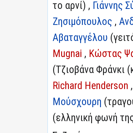
το αρνί) ,
Γιάννης Σ
Ζησιμόπουλος
,
Αν
Αβαταγγέλου
(γειτ
Mugnai
,
Κώστας Ψ
(Τζιοβάνα Φράνκι (κ
Richard Henderson
Μούσχουρη
(τραγού
(ελληνική φωνή της