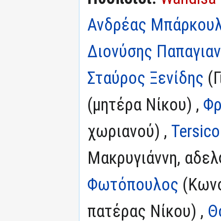
Ανδρέας Μπάρκου
Διονύσης Παπαγια
Σταύρος Ξενίδης
(Γ
(μητέρα Νίκου) ,
Φρ
χωριανού) ,
Tersico
Μακρυγιάννη, αδελ
Φωτόπουλος
(Κωνσ
πατέρας Νίκου) ,
Θ