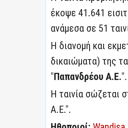
έκοψε 41.641 εισιτ
ανάμεσα σε 51 ταιν
Η διανομή και εκμ
δικαιώματα) της τα
"
Παπανδρέου Α.Ε.
".
Η ταινία σώζεται 
Α.Ε.".
Ηθοποιοί:
Wandisa 