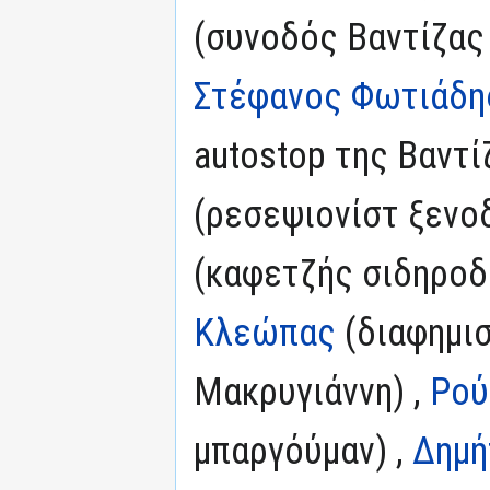
(συνοδός Βαντίζας 
Στέφανος Φωτιάδη
autostop της Βαντί
(ρεσεψιονίστ ξενο
(καφετζής σιδηροδ
Κλεώπας
(διαφημισ
Μακρυγιάννη) ,
Ρού
μπαργόύμαν) ,
Δημή