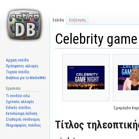
Σελίδα
Συζήτηση
Celebrity game
Μετάβαση
Πήδηση
Αρχική σελίδα
στην
στην
Πρόσφατες αλλαγές
πλοήγηση
αναζήτηση
Τυχαία σελίδα
Βοήθεια για το MediaWiki
Εργαλεία
Τι συνδέει εδώ
Σχετικές αλλαγές
Ειδικές σελίδες
Σμαράγδα Καρ
Εκτυπώσιμη έκδοση
Σταθερός σύνδεσμος
Τίτλος τηλεοπτική
Πληροφορίες σελίδας