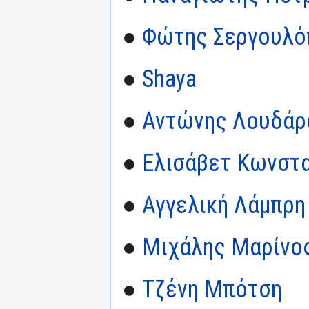
●
Φώτης Σεργουλό
●
Shaya
●
Αντώνης Λουδάρ
●
Ελισάβετ Κωνστα
●
Αγγελική Λάμπρη
●
Μιχάλης Μαρίνο
●
Τζένη Μπότση