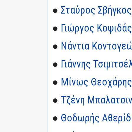
●
Σταύρος Σβήγκος
●
Γιώργος Κοψιδάς
●
Νάντια Κοντογε
●
Γιάννης Τσιμιτσέ
●
Μίνως Θεοχάρης
●
Τζένη Μπαλατσι
●
Θοδωρής Αθερίδ