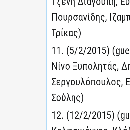
Τζένη Διαγούπη, Ε
Πουρσανίδης, Ιζαμ
Τρίκας)
11. (5/2/2015) (gu
Νίνο Ξυπολητάς, Δ
Σεργουλόπουλος, Ε
Σούλης)
12. (12/2/2015) (g