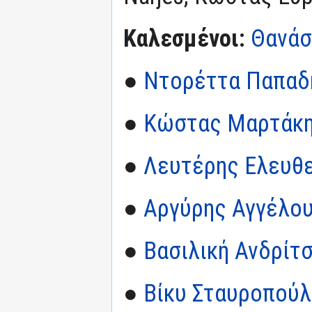
Καλεσμένοι:
Θανάσ
●
Ντορέττα Παπαδ
●
Κώστας Μαρτάκ
●
Λευτέρης Ελευθ
●
Αργύρης Αγγέλο
●
Βασιλική Ανδρίτ
●
Βίκυ Σταυροπού