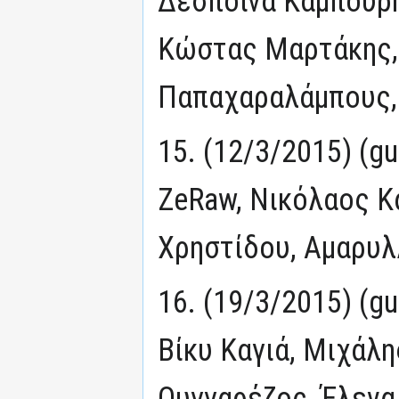
Δέσποινα Καμπούρ
Κώστας Μαρτάκης,
Παπαχαραλάμπους,
15. (12/3/2015) (g
ZeRaw, Νικόλαος Κ
Χρηστίδου, Αμαρυλλ
16. (19/3/2015) (gu
Βίκυ Καγιά, Μιχάλ
Ουγγαρέζος, Έλενα