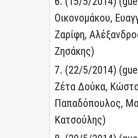
6. (15/5/2014) (gu
Οικονομάκου, Ευαγ
Ζαρίφη, Αλέξανδρ
Ζησάκης)
7. (22/5/2014) (gu
Ζέτα Δούκα, Κώστ
Παπαδόπουλος, Μα
Κατσούλης)