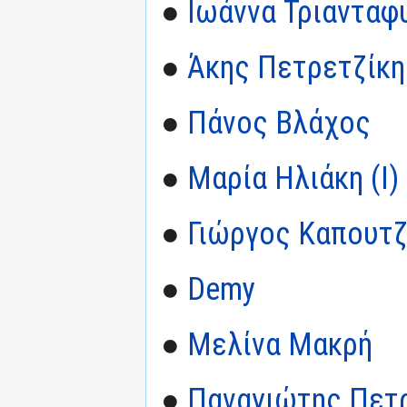
●
Ιωάννα Τριανταφ
●
Άκης Πετρετζίκη
●
Πάνος Βλάχος
●
Μαρία Ηλιάκη (I)
●
Γιώργος Καπουτζ
●
Demy
●
Μελίνα Μακρή
●
Παναγιώτης Πετρ