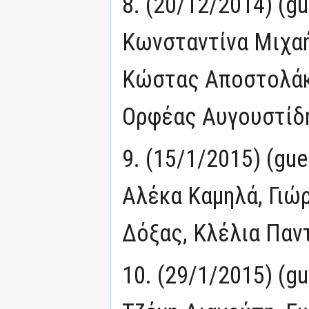
8. (20/12/2014) (g
Κωνσταντίνα Μιχαή
Κώστας Αποστολάκ
Ορφέας Αυγουστίδ
9. (15/1/2015) (gu
Αλέκα Καμηλά, Γιώ
Δόξας, Κλέλια Παντ
10. (29/1/2015) (g