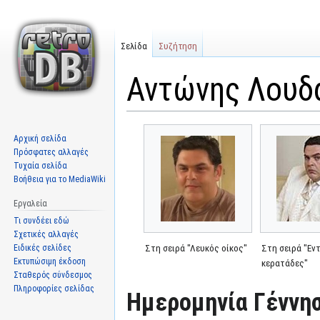
Σελίδα
Συζήτηση
Αντώνης Λουδ
Μετάβαση
Πήδηση
Αρχική σελίδα
στην
στην
Πρόσφατες αλλαγές
πλοήγηση
αναζήτηση
Τυχαία σελίδα
Βοήθεια για το MediaWiki
Εργαλεία
Τι συνδέει εδώ
Σχετικές αλλαγές
Ειδικές σελίδες
Στη σειρά "Λευκός οίκος"
Στη σειρά "Εν
Εκτυπώσιμη έκδοση
κερατάδες"
Σταθερός σύνδεσμος
Πληροφορίες σελίδας
Ημερομηνία Γέννησ