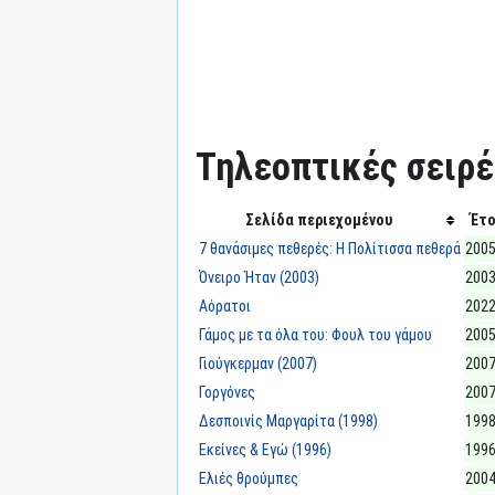
Τηλεοπτικές σειρές
Σελίδα περιεχομένου
Έτο
7 θανάσιμες πεθερές: Η Πολίτισσα πεθερά
2005
Όνειρο Ήταν (2003)
2003
Αόρατοι
2022
Γάμος με τα όλα του: Φουλ του γάμου
2005
Γιούγκερμαν (2007)
2007
Γοργόνες
2007
Δεσποινίς Μαργαρίτα (1998)
1998
Εκείνες & Εγώ (1996)
1996
Ελιές θρούμπες
2004