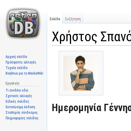
Σελίδα
Συζήτηση
Χρήστος Σπαν
Μετάβαση
Πήδηση
Αρχική σελίδα
στην
στην
Πρόσφατες αλλαγές
πλοήγηση
αναζήτηση
Τυχαία σελίδα
Βοήθεια για το MediaWiki
Εργαλεία
Τι συνδέει εδώ
Σχετικές αλλαγές
Ειδικές σελίδες
Ημερομηνία Γέννησ
Εκτυπώσιμη έκδοση
Σταθερός σύνδεσμος
Πληροφορίες σελίδας