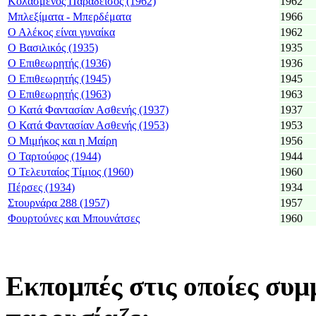
Κολασμένος Παράδεισος (1962)
1962
Μπλεξίματα - Μπερδέματα
1966
Ο Αλέκος είναι γυναίκα
1962
Ο Βασιλικός (1935)
1935
Ο Επιθεωρητής (1936)
1936
Ο Επιθεωρητής (1945)
1945
Ο Επιθεωρητής (1963)
1963
Ο Κατά Φαντασίαν Ασθενής (1937)
1937
Ο Κατά Φαντασίαν Ασθενής (1953)
1953
Ο Μιμήκος και η Μαίρη
1956
Ο Ταρτούφος (1944)
1944
Ο Τελευταίος Τίμιος (1960)
1960
Πέρσες (1934)
1934
Στουρνάρα 288 (1957)
1957
Φουρτούνες και Μπουνάτσες
1960
Εκπομπές στις οποίες συμμ