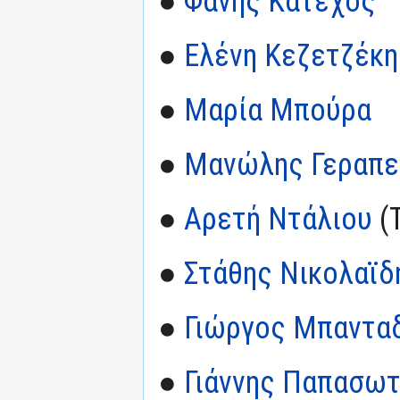
●
Φάνης Κατέχος
●
Ελένη Κεζετζέκη
●
Μαρία Μπούρα
●
Μανώλης Γεραπε
●
Αρετή Ντάλιου
(
●
Στάθης Νικολαϊδ
●
Γιώργος Μπαντα
●
Γιάννης Παπασωτ