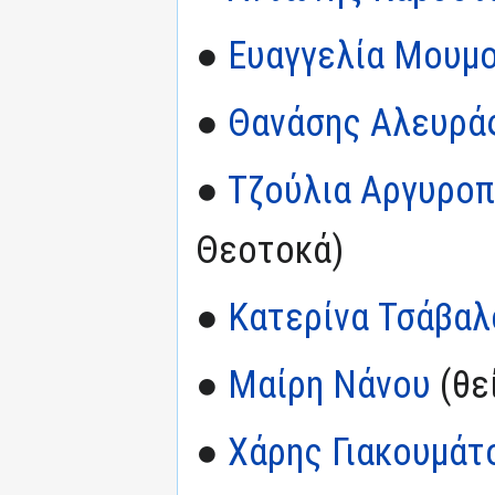
●
Ευαγγελία Μουμ
●
Θανάσης Αλευρά
●
Τζούλια Αργυρο
Θεοτοκά)
●
Κατερίνα Τσάβαλ
●
Μαίρη Νάνου
(θε
●
Χάρης Γιακουμάτ