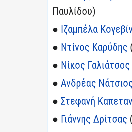
Παυλίδου)
●
Ιζαμπέλα Κογεβί
●
Ντίνος Καρύδης
●
Νίκος Γαλιάτσος
●
Ανδρέας Νάτσιο
●
Στεφανή Καπεταν
●
Γιάννης Δρίτσας