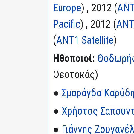
Europe
) , 2012 (
ΑΝΤ1
Pacific
) , 2012 (
ΑΝΤ
(
ΑΝΤ1 Satellite
)
Ηθοποιοί:
Θοδωρής
Θεοτοκάς)
●
Σμαράγδα Καρύδ
●
Χρήστος Σαπουν
●
Γιάννης Ζουγανέ