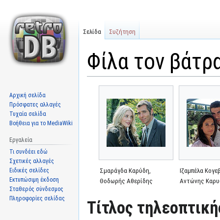
Σελίδα
Συζήτηση
Φίλα τον βάτρ
Μετάβαση
Πήδηση
Αρχική σελίδα
στην
στην
Πρόσφατες αλλαγές
πλοήγηση
αναζήτηση
Τυχαία σελίδα
Βοήθεια για το MediaWiki
Εργαλεία
Τι συνδέει εδώ
Σχετικές αλλαγές
Ειδικές σελίδες
Σμαράγδα Καρύδη,
Ιζαμπέλα Κογεβ
Εκτυπώσιμη έκδοση
Θοδωρής Αθερίδης
Αντώνης Καρυ
Σταθερός σύνδεσμος
Πληροφορίες σελίδας
Τίτλος τηλεοπτική