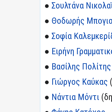
●
Σουλτάνα Νικολα
●
Θοδωρής Μπογια
●
Σοφία Καλεμκερί
●
Ειρήνη Γραμματι
●
Βασίλης Πολίτης
●
Γιώργος Καύκας
(
●
Νάντια Μόντι
(δη