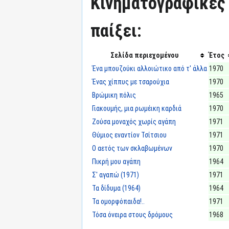
Κινηματογραφικές τ
παίξει:
Σελίδα περιεχομένου
Έτος
Ένα μπουζούκι αλλοιώτικο από τ' άλλα
1970
Ένας χίππυς με τσαρούχια
1970
Βρώμικη πόλις
1965
Γιακουμής, μια ρωμέικη καρδιά
1970
Ζούσα μοναχός χωρίς αγάπη
1971
Θύμιος εναντίον Τσίτσιου
1971
Ο αετός των σκλαβωμένων
1970
Πικρή μου αγάπη
1964
Σ' αγαπώ (1971)
1971
Τα δίδυμα (1964)
1964
Τα ομορφόπαιδα!..
1971
Τόσα όνειρα στους δρόμους
1968