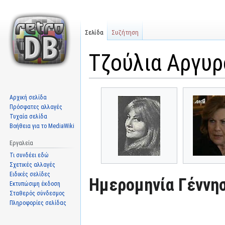
Σελίδα
Συζήτηση
Τζούλια Αργυ
Μετάβαση
Πήδηση
Αρχική σελίδα
στην
στην
Πρόσφατες αλλαγές
πλοήγηση
αναζήτηση
Τυχαία σελίδα
Βοήθεια για το MediaWiki
Εργαλεία
Τι συνδέει εδώ
Σχετικές αλλαγές
Ειδικές σελίδες
Ημερομηνία Γέννησ
Εκτυπώσιμη έκδοση
Σταθερός σύνδεσμος
Πληροφορίες σελίδας