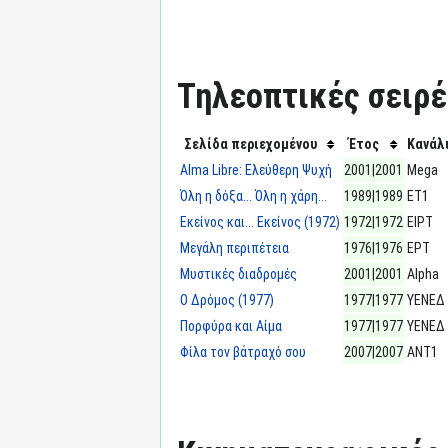
Τηλεοπτικές σειρές
Σελίδα περιεχομένου
Έτος
Κανάλ
Alma Libre: Ελεύθερη Ψυχή
2001|2001
Mega
Όλη η δόξα... Όλη η χάρη...
1989|1989
ΕΤ1
Εκείνος και... Εκείνος (1972)
1972|1972
ΕΙΡΤ
Μεγάλη περιπέτεια
1976|1976
ΕΡΤ
Μυστικές διαδρομές
2001|2001
Alpha
Ο Δρόμος (1977)
1977|1977
ΥΕΝΕΔ
Πορφύρα και Αίμα
1977|1977
ΥΕΝΕΔ
Φίλα τον βάτραχό σου
2007|2007
ΑΝΤ1