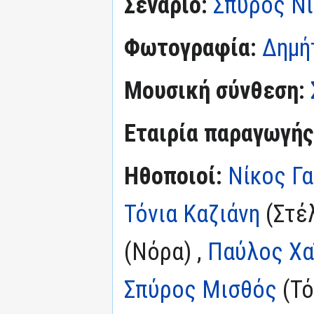
Σενάριο:
Σπύρος Ν
Φωτογραφία:
Δημή
Μουσική σύνθεση:
Εταιρία παραγωγής
Ηθοποιοί:
Νίκος Γ
Τόνια Καζιάνη
(Στέ
(Νόρα) ,
Παύλος Χα
Σπύρος Μισθός
(Τό