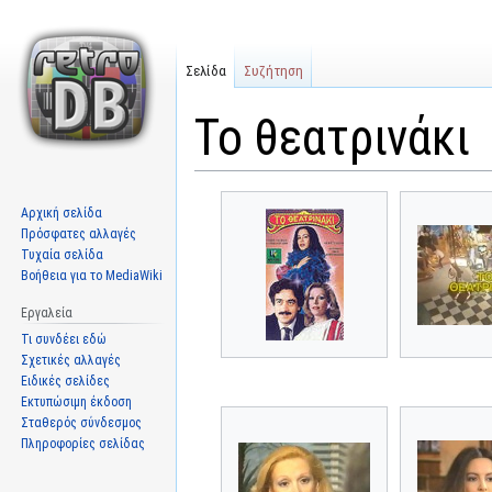
Σελίδα
Συζήτηση
Το θεατρινάκι
Μετάβαση
Πήδηση
Αρχική σελίδα
στην
στην
Πρόσφατες αλλαγές
πλοήγηση
αναζήτηση
Τυχαία σελίδα
Βοήθεια για το MediaWiki
Εργαλεία
Τι συνδέει εδώ
Σχετικές αλλαγές
Ειδικές σελίδες
Εκτυπώσιμη έκδοση
Σταθερός σύνδεσμος
Πληροφορίες σελίδας