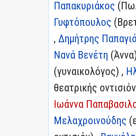
Παπακυριάκος
(Πωλ
Γυφτόπουλος
(Βρετ
,
Δημήτρης Παπαγι
Νανά Βενέτη
(Άννα)
(γυναικολόγος) ,
Ηλ
θεατρικής οντισιόν
Ιωάννα Παπαβασιλ
Μελαχροινούδης
(