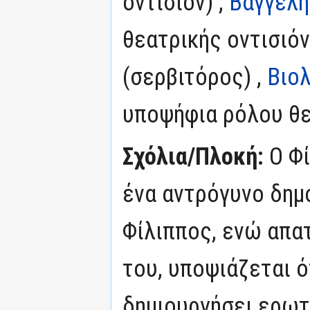
οντισιόν) ,
Βαγγέλη
θεατρικής οντισιόν
(σερβιτόρος) ,
Βιο
υποψήφια ρόλου θε
Σχόλια/Πλοκή:
Ο Φί
ένα αντρόγυνο δη
Φίλιππος, ενώ απα
του, υποψιάζεται ό
δημιουργήσει ερωτ