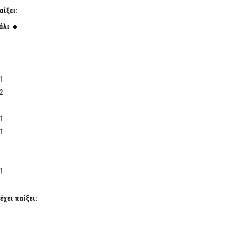
αίξει:
άλι
1
2
1
1
1
έχει παίξει: