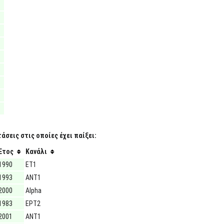
σεις στις οποίες έχει παίξει:
Έτος
Κανάλι
1990
ΕΤ1
1993
ΑΝΤ1
2000
Alpha
1983
ΕΡΤ2
2001
ΑΝΤ1