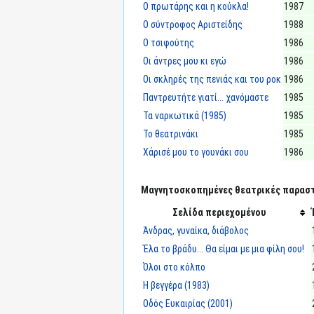
Ο πρωτάρης και η κούκλα!
1987
Ο σύντροφος Αριστείδης
1988
Ο τσιφούτης
1986
Οι άντρες μου κι εγώ
1986
Οι σκληρές της πενιάς και του ροκ
1986
Παντρευτήτε γιατί... χανόμαστε
1985
Τα ναρκωτικά (1985)
1985
Το θεατρινάκι
1985
Χάρισέ μου το γουνάκι σου
1986
Μαγνητοσκοπημένες θεατρικές παραστά
Σελίδα περιεχομένου
Άνδρας, γυναίκα, διάβολος
Έλα το βράδυ... Θα είμαι με μια φίλη σου!
Όλοι στο κόλπο
Η βεγγέρα (1983)
Οδός Ευκαιρίας (2001)