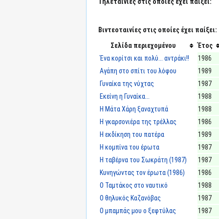
Τηλεταινίες στις οποίες έχει παίξει:
Βιντεοταινίες στις οποίες έχει παίξει:
Σελίδα περιεχομένου
Έτος
Ένα κορίτσι και πολύ... αντράκι!!
1986
Αγάπη στο σπίτι του λόφου
1989
Γυναίκα της νύχτας
1987
Εκείνη η Γυναίκα...
1988
Η Μάτα Χάρη ξαναχτυπά
1988
Η γκαρσονιέρα της τρέλλας
1986
Η εκδίκηση του πατέρα
1989
Η κομπίνα του έρωτα
1987
Η ταβέρνα του Σωκράτη (1987)
1987
Κυνηγώντας τον έρωτα (1986)
1986
Ο Ταμτάκος στο ναυτικό
1988
Ο θηλυκός Καζανόβας
1987
Ο μπαμπάς μου ο ξεφτύλας
1987