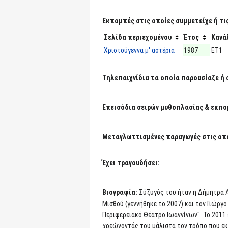
Εκπομπές στις οποίες συμμετείχε ή τι
Σελίδα περιεχομένου
Έτος
Κανά
Χριστούγεννα μ' αστέρια
1987
ΕΤ1
Τηλεπαιχνίδια τα οποία παρουσίαζε ή 
Επεισόδια σειρών μυθοπλασίας & εκπο
Μεταγλωττισμένες παραγωγές στις οπο
Έχει τραγουδήσει:
Βιογραφία:
Σύζυγός του ήταν η Δήμητρα Α
Μισθού (γεννήθηκε το 2007) και τον Γιώργ
Περιφερειακό Θέατρο Ιωαννίνων". Το 2011
χρεώνοντάς του μάλιστα τον τρόπο που ε