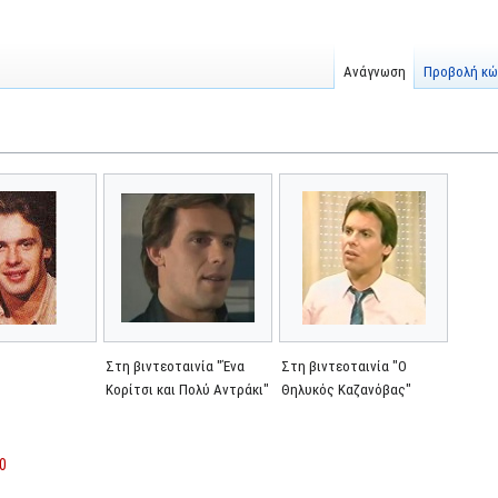
Ανάγνωση
Προβολή κώ
Στη βιντεοταινία "Ένα
Στη βιντεοταινία "Ο
Κορίτσι και Πολύ Αντράκι"
Θηλυκός Καζανόβας"
0