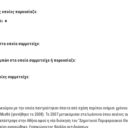
ς οποίες παρουσίαζε:
λι
στα οποία συμμετείχε:
μπών στα οποία συμμετείχε ή παρουσίαζε:
ίες συμμετείχε:
κούρου με την οποία παντρεύτηκαν έπειτα από σχέση περίπου ενάμισι χρόνου.
ο Μισθό (γεννήθηκε το 2008). Το 2007 μετακόμισαν στα Ιωάννινα όπου εκείνος 
 επέστρεψε στην Αθήνα αφού η νέα διοίκηση του "Δημοτικού Περιφερειακού Θε
κείνη ανανεώθηκε, ξεσηκώνοντας θύελλα αντιδράσεων.