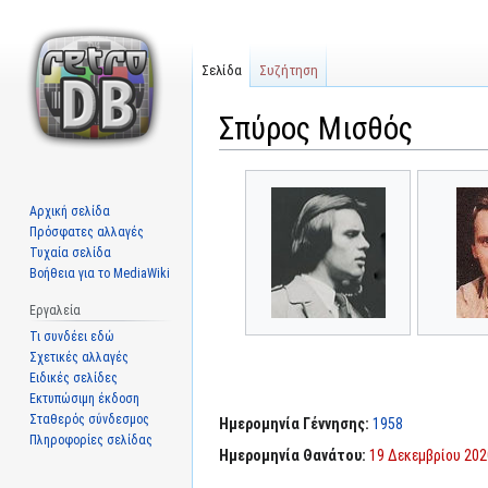
Σελίδα
Συζήτηση
Σπύρος Μισθός
Μετάβαση
Πήδηση
στην
στην
Αρχική σελίδα
πλοήγηση
αναζήτηση
Πρόσφατες αλλαγές
Τυχαία σελίδα
Βοήθεια για το MediaWiki
Εργαλεία
Τι συνδέει εδώ
Σχετικές αλλαγές
Ειδικές σελίδες
Εκτυπώσιμη έκδοση
Σταθερός σύνδεσμος
Ημερομηνία Γέννησης:
1958
Πληροφορίες σελίδας
Ημερομηνία Θανάτου:
19 Δεκεμβρίου 202