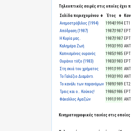
Τηλεοπτικές σειρές στις οποίες έχει π
Σελίδα περιεχομένου
Έτος
Καν
Ανεμοστρόβιλος (1994)
1994|1994
ΕΤ1
Απόδραση (1987)
1987|1987
ΕΡΤ
Η Κυρία μας..
1987|1987
ΕΡΤ
Καλημέρα Ζωή
1993|1993
ΑΝΤ
Καπνισμένος ουρανός
1985|1985
ΕΡΤ
Ουράνιο τόξο (1983)
1983|1983
ΕΡΤ
Στη σκιά του χρήματος
1991|1991
ΑΝΤ
Το Γαλάζιο Διαμάντι
1993|1993
ΑΝΤ
Το κανάλι των παρανόμων
1989|1989
ΕΤ2
Τρεις και ο... Κούκος!
1986|1986
ΕΡΤ
Φάκελλος Αμαζών
1991|1991
ΑΝΤ
Κινηματογραφικές ταινίες στις οποίες 