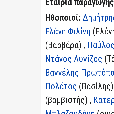
Εταιρία παραγωγής
Ηθοποιοί:
Δημήτρη
Ελένη Φιλίνη
(Ελένη
(Βαρβάρα) ,
Παύλος
Ντάνος Λυγίζος
(Τ
Βαγγέλης Πρωτόπ
Πολάτος
(Βασίλης)
(βομβιστής) ,
Κατερ
Μπλαζουδάκη
(οικ