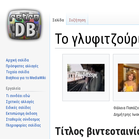
Σελίδα
Συζήτηση
Το γλυφιτζούρ
Μετάβαση
Πήδηση
Αρχική σελίδα
στην
στην
Πρόσφατες αλλαγές
πλοήγηση
αναζήτηση
Τυχαία σελίδα
Βοήθεια για το MediaWiki
Εργαλεία
Τι συνδέει εδώ
Σχετικές αλλαγές
Ειδικές σελίδες
Θάλεια Παπάζο
Εκτυπώσιμη έκδοση
Δημήτρης Ιωα
Σταθερός σύνδεσμος
Πληροφορίες σελίδας
Τίτλος βιντεοταινί