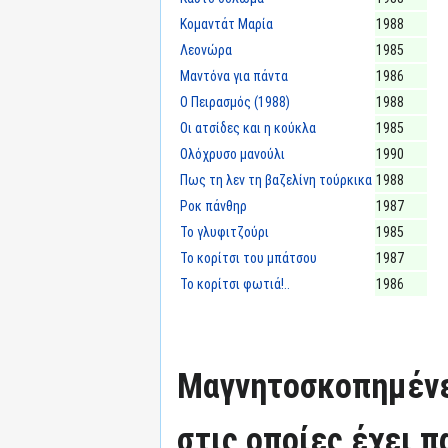
Κομαντάτ Μαρία
1988
Λεονώρα
1985
Μαντόνα για πάντα
1986
Ο Πειρασμός (1988)
1988
Οι ατσίδες και η κούκλα
1985
Ολόχρυσο μανούλι
1990
Πως τη λεν τη βαζελίνη τούρκικα
1988
Ροκ πάνθηρ
1987
Το γλυφιτζούρι
1985
Το κορίτσι του μπάτσου
1987
Το κορίτσι φωτιά!..
1986
Μαγνητοσκοπημένε
στις οποίες έχει π