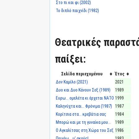
Στο πι και φι (2002)
Το διπλό παιχνίδι (1982)
Θεατρικές παραστά
παίξει:
Σελίδα περιεχομένου
Έτος
Δον Καμίλο (2021)
2021
Δυο και Δυο Κάνουν Σεξ (1989)
1989
Ευρω... ομελέτα κι έρχεται ΝΑΤΟ
1999
Καληνύχτα και... Φρόνιμα (1987)
1987
Κορίτσια στα... κρεβάτια σας
1984
Μπορώ και με τη γυναίκα μου...
1989
Ο Αγκαλίτσας στη Χώρα του Σεξ
1986
Πεινάω... μ' ακούς!
1983