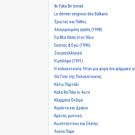
Iki Yaka Bir Ismail
Le dernier seigneur des Balkans
Έρωτας και Πάθος
Απαγορευμένη αγάπη (1998)
Για Μια Θέση στον Ήλιο
Εκείνες & Εγώ (1996)
Ζουγανελληνικά
Η μπλόφα (1991)
Η πολυκατοικία: Ήταν μια φορά ένα φάρμακο για
Θα Γίνει της Πολυκατοικίας
Κάτω Παρτάλι
Καλά θα Πάει κι Αυτό
Κλεμμένα Όν3ιρα
Κομάντα και Δράκοι
Κρατάς μυστικό;
Κωνσταντίνου και Ελένης
Λούνα Παρκ