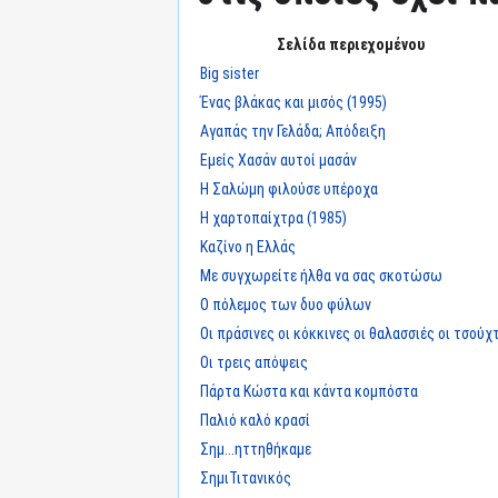
Σελίδα περιεχομένου
Big sister
Ένας βλάκας και μισός (1995)
Αγαπάς την Γελάδα; Απόδειξη
Εμείς Χασάν αυτοί μασάν
Η Σαλώμη φιλούσε υπέροχα
Η χαρτοπαίχτρα (1985)
Καζίνο η Ελλάς
Με συγχωρείτε ήλθα να σας σκοτώσω
Ο πόλεμος των δυο φύλων
Οι πράσινες οι κόκκινες οι θαλασσιές οι τσούχ
Οι τρεις απόψεις
Πάρτα Κώστα και κάντα κομπόστα
Παλιό καλό κρασί
Σημ...ηττηθήκαμε
ΣημιΤιτανικός