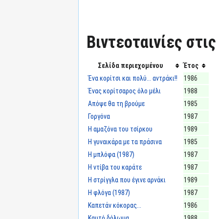
Βιντεοταινίες στις
Σελίδα περιεχομένου
Έτος
Ένα κορίτσι και πολύ... αντράκι!!
1986
Ένας κορίτσαρος όλο μέλι
1988
Απόψε θα τη βρούμε
1985
Γοργόνα
1987
Η αμαζόνα του τσίρκου
1989
Η γυναικάρα με τα πράσινα
1985
Η μπλόφα (1987)
1987
Η ντίβα του καράτε
1987
Η στρίγγλα που έγινε αρνάκι
1989
Η φλόγα (1987)
1987
Καπετάν κόκορας...
1986
Καυτό δόλωμα
1988