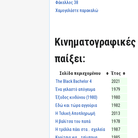
Φάκελλος 38
Χαμογελάστε παρακαλώ
Κινηματογραφικές τ
παίξει:
Σελίδα περιεχομένου
Έτος
The Black Bachelor 4
2021
Ένα γελαστό απόγευμα
1979
Έξοδος κινδύνου (1980)
1980
Εδώ και τώρα αγγούρια
1982
Η Τελική Αποπληρωμή
2013
Η βαλίτσα του παπά
1978
Η τρέλλα πάει στα... σχολεία
1987
Κορίτσια για... τσίμπημα
1985