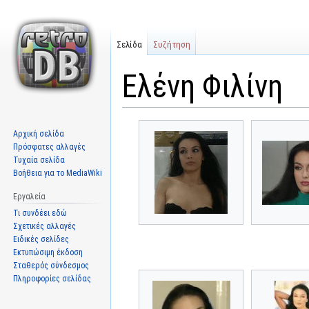
Σελίδα
Συζήτηση
Ελένη Φιλίνη
Μετάβαση
Πήδηση
Αρχική σελίδα
στην
στην
Πρόσφατες αλλαγές
πλοήγηση
αναζήτηση
Τυχαία σελίδα
Βοήθεια για το MediaWiki
Εργαλεία
Τι συνδέει εδώ
Σχετικές αλλαγές
Ειδικές σελίδες
Εκτυπώσιμη έκδοση
Σταθερός σύνδεσμος
Πληροφορίες σελίδας