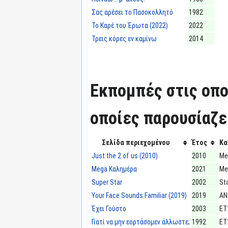
Σας αρέσει το Πασοκολλητό
1982
Το Καρέ του Έρωτα (2022)
2022
Τρεις κόρες εν καμίνω
2014
Εκπομπές στις οπο
οποίες παρουσίαζε
Σελίδα περιεχομένου
Έτος
Κα
Just the 2 of us (2010)
2010
Me
Mega Καλημέρα
2021
Me
Super Star
2002
St
Your Face Sounds Familiar (2019)
2019
ΑΝ
Έχει Γούστο
2003
ΕΤ
Γιατί να μην εορτάσομεν άλλωστε;
1992
ΕΤ