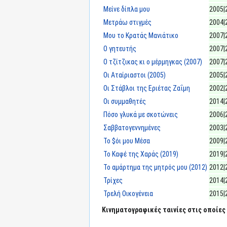
Μείνε δίπλα μου
2005|
Μετράω στιγμές
2004|
Μου το Κρατάς Μανιάτικο
2007|
Ο γητευτής
2007|
Ο τζίτζικας κι ο μέρμηγκας (2007)
2007|
Οι Αταίριαστοι (2005)
2005|
Οι Στάβλοι της Εριέτας Ζαΐμη
2002|
Οι συμμαθητές
2014|
Πόσο γλυκά με σκοτώνεις
2006|
Σαββατογεννημένες
2003|
Το $όι μου Μέσα
2009|
Το Καφέ της Χαράς (2019)
2019|
Το αμάρτημα της μητρός μου (2012)
2012|
Τρίχες
2014|
Τρελή Οικογένεια
2015|
Κινηματογραφικές ταινίες στις οποίες 