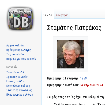
Σελίδα
Συζήτηση
Σταμάτης Γιατράκος
Μετάβαση
Πήδηση
στην
στην
Αρχική σελίδα
πλοήγηση
αναζήτηση
Πρόσφατες αλλαγές
Τυχαία σελίδα
Βοήθεια για το MediaWiki
Εργαλεία
Τι συνδέει εδώ
Σχετικές αλλαγές
Ημερομηνία Γέννησης:
1959
Ειδικές σελίδες
Ημερομηνία Θανάτου:
14 Απριλίου 2024
Εκτυπώσιμη έκδοση
Σταθερός σύνδεσμος
Πληροφορίες σελίδας
Σειρές στις οποίες έχει επιμεληθεί τη
Σελίδα περιεχομένου
Έτος