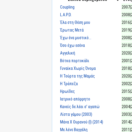
Coupling
2007|
L.A.P.D.
2008|
Έλα στη Θέση μου
2016|
Έρωτας Μετά
2019|
Έχω ένα μυστικό...
2008|
Όσο έχω εσένα
2018|
Αγγελική
2020|
Βότκα πορτοκάλι
2001|
Γυναίκα Χωρίς Όνομα
2018|
Η Τούρτα της Μαμάς
2020|
Η Τράπεζα
2002|
Ηρωίδες
2015|
Ιατρικό απόρρητο
2008|
Κανείς δε λέει σ' αγαπώ
2004|
Λίστα γάμου (2003)
2003|
Μάνα X Ουρανού (I) (2014)
2014|
Με λένε Βαγγέλη
2011|