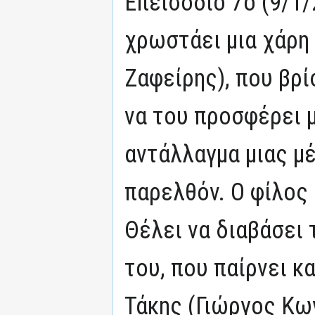
Επεισόδιο 7ο (9/1/
χρωστάει μια χάρη 
Ζαφείρης), που βρί
να του προσφέρει μ
αντάλλαγμα μιας μ
παρελθόν. Ο φίλος 
Θέλει να διαβάσει
του, που παίρνει κ
Τάκης (Γιώργος Κων