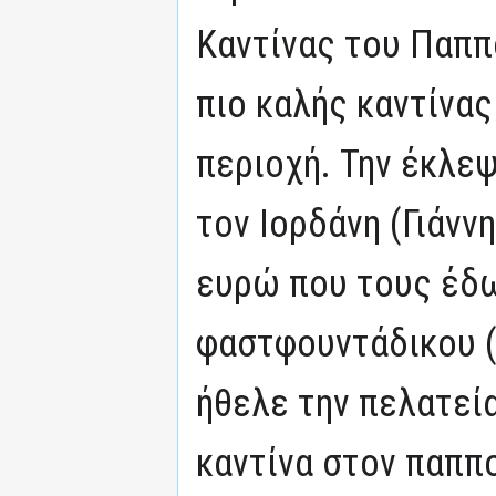
Καντίνας του Παππ
πιο καλής καντίνας
περιοχή. Την έκλεψ
τον Ιορδάνη (Γιάνν
ευρώ που τους έδω
φαστφουντάδικου (
ήθελε την πελατεία
καντίνα στον παππ