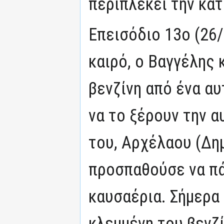
περιπλέκει την κατ
Επεισόδιο 13ο (26/
καιρό, ο Βαγγέλης 
βενζίνη από ένα α
να το ξέρουν την α
του, Αρχέλαου (Δη
προσπαθούσε να πά
καυσαέρια. Σήμερα
κλεμμένη του βενζί