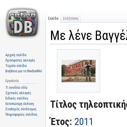
Σελίδα
Συζήτηση
Με λένε Βαγγέ
Μετάβαση
Πήδηση
Αρχική σελίδα
στην
στην
Πρόσφατες αλλαγές
πλοήγηση
αναζήτηση
Τυχαία σελίδα
Βοήθεια για το MediaWiki
Εργαλεία
Τι συνδέει εδώ
Σχετικές αλλαγές
Ειδικές σελίδες
Τίτλος τηλεοπτική
Εκτυπώσιμη έκδοση
Σταθερός σύνδεσμος
Πληροφορίες σελίδας
Έτος:
2011