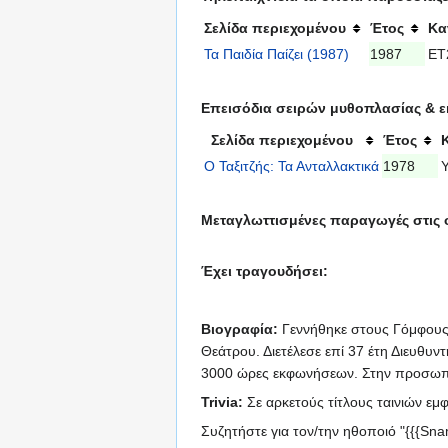
Σελίδα περιεχομένου
Έτος
Κα
Τα Παιδία Παίζει (1987)
1987
ΕΤ
Επεισόδια σειρών μυθοπλασίας & ε
Σελίδα περιεχομένου
Έτος
Ο Ταξιτζής: Τα Ανταλλακτικά
1978
Μεταγλωττισμένες παραγωγές στις ο
Έχει τραγουδήσει:
Βιογραφία:
Γεννήθηκε στους Γόμφους 
Θεάτρου. Διετέλεσε επί 37 έτη Διευθ
3000 ώρες εκφωνήσεων. Στην προσωπική
Trivia:
Σε αρκετούς τίτλους ταινιών εμ
Συζητήστε για τον/την ηθοποιό "{{{Sn