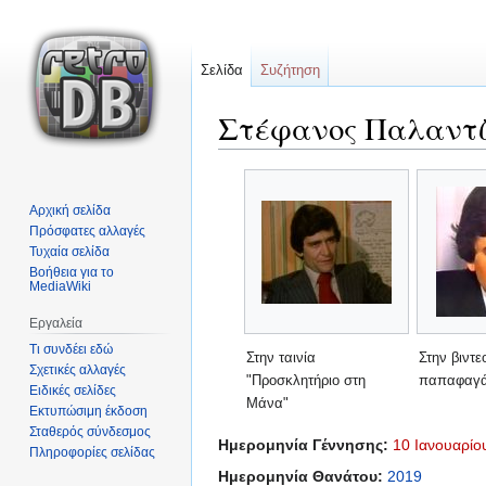
Σελίδα
Συζήτηση
Στέφανος Παλαντ
Μετάβαση
Πήδηση
στην
στην
Αρχική σελίδα
πλοήγηση
αναζήτηση
Πρόσφατες αλλαγές
Τυχαία σελίδα
Βοήθεια για το
MediaWiki
Εργαλεία
Τι συνδέει εδώ
Στην ταινία
Στην βιντε
Σχετικές αλλαγές
"Προσκλητήριο στη
παπαφαγά
Ειδικές σελίδες
Μάνα"
Εκτυπώσιμη έκδοση
Σταθερός σύνδεσμος
Ημερομηνία Γέννησης:
10 Ιανουαρίο
Πληροφορίες σελίδας
Ημερομηνία Θανάτου:
2019