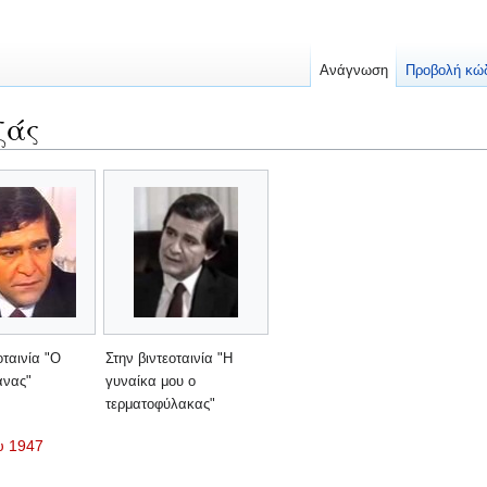
Ανάγνωση
Προβολή κώ
ζάς
οταινία "Ο
Στην βιντεοταινία "Η
νας"
γυναίκα μου ο
τερματοφύλακας"
υ 1947