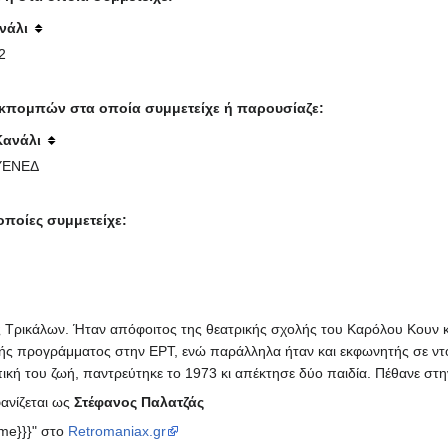
νάλι
2
κπομπών στα οποία συμμετείχε ή παρουσίαζε:
Κανάλι
ΥΕΝΕΔ
ποίες συμμετείχε:
Τρικάλων. Ήταν απόφοιτος της θεατρικής σχολής του Καρόλου Κουν κ
υντής προγράμματος στην ΕΡΤ, ενώ παράλληλα ήταν και εκφωνητής σε 
 του ζωή, παντρεύτηκε το 1973 κι απέκτησε δύο παιδία. Πέθανε στην
φανίζεται ως
Στέφανος Παλατζάς
ame}}}" στο
Retromaniax.gr