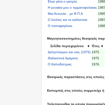
Είναι γάτα ο γιατρός
198
Η γυναίκα μου ο τερματοφύλακας
198
Μια Αντωνία... με Φ.Π.Α.
198
Ο Ιούλιος και τα καλλιστεία
198
Ο παπαφαγάνας
198
Μαγνητοσκοπημένες θεατρικές παρασ
Σελίδα περιεχομένου
Έτος
Δελησταύρου και υιός (1975)
1975
Θαλασσινά δράματα
1975
Ο Καποδίστριας
1976
Θεατρικές παραστάσεις στις οποίες έ
Εκπομπές στις οποίες συμμετείχε ή
Τηλεπαιχνίδια τα οποία παρουσίαζε