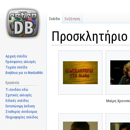
Σελίδα
Συζήτηση
Προσκλητήριο 
Μετάβαση
Πήδηση
Αρχική σελίδα
στην
στην
Πρόσφατες αλλαγές
πλοήγηση
αναζήτηση
Τυχαία σελίδα
Βοήθεια για το MediaWiki
Εργαλεία
Τι συνδέει εδώ
Σχετικές αλλαγές
Ειδικές σελίδες
Μαίρη Χρονοπ
Εκτυπώσιμη έκδοση
Σταθερός σύνδεσμος
Πληροφορίες σελίδας