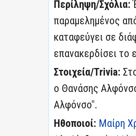
Περίληψη/Σχόλια:
παραμελημένος από
καταφεύγει σε διά
επανακερδίσει το 
Στοιχεία/Trivia:
Στ
ο Θανάσης Αλφόνσ
Αλφόνσο".
Ηθοποιοί:
Μαίρη Χ