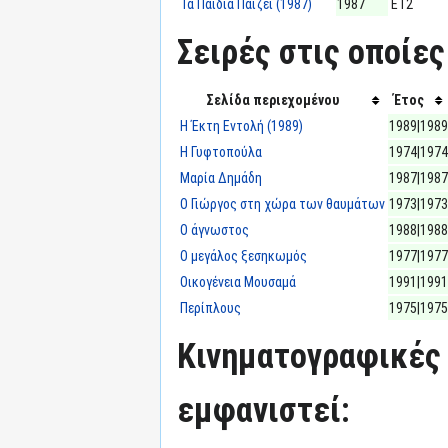
Τα Παιδία Παίζει (1987)
1987
ΕΤ2
Σειρές στις οποίες
Σελίδα περιεχομένου
Έτος
Η Έκτη Εντολή (1989)
1989|1989
Η Γυφτοπούλα
1974|1974
Μαρία Δημάδη
1987|1987
Ο Γιώργος στη χώρα των θαυμάτων
1973|1973
Ο άγνωστος
1988|1988
Ο μεγάλος ξεσηκωμός
1977|1977
Οικογένεια Μουσαμά
1991|1991
Περίπλους
1975|1975
Κινηματογραφικές τ
εμφανιστεί: