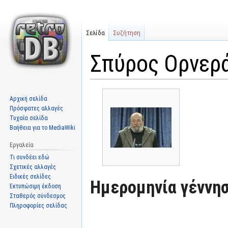
Σελίδα
Συζήτηση
Σπύρος Ορνερ
Μετάβαση
Πήδηση
Αρχική σελίδα
στην
στην
Πρόσφατες αλλαγές
πλοήγηση
αναζήτηση
Τυχαία σελίδα
Βοήθεια για το MediaWiki
Εργαλεία
Τι συνδέει εδώ
Σχετικές αλλαγές
Ειδικές σελίδες
Ημερομηνία γέννησ
Εκτυπώσιμη έκδοση
Σταθερός σύνδεσμος
Πληροφορίες σελίδας