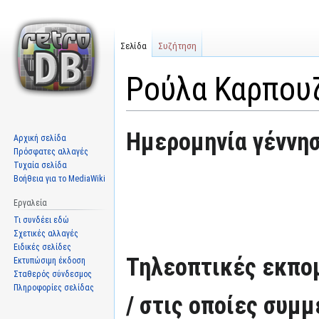
Σελίδα
Συζήτηση
Ρούλα Καρπου
Μετάβαση
Πήδηση
Ημερομηνία γέννησ
Αρχική σελίδα
στην
στην
Πρόσφατες αλλαγές
πλοήγηση
αναζήτηση
Τυχαία σελίδα
Βοήθεια για το MediaWiki
Εργαλεία
Τι συνδέει εδώ
Σχετικές αλλαγές
Ειδικές σελίδες
Τηλεοπτικές εκπομ
Εκτυπώσιμη έκδοση
Σταθερός σύνδεσμος
Πληροφορίες σελίδας
/ στις οποίες συμμ