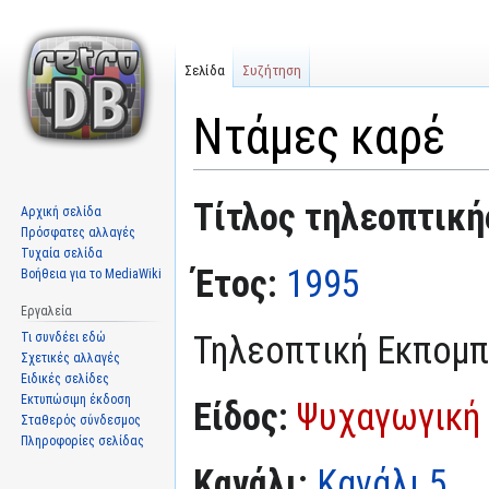
Σελίδα
Συζήτηση
Ντάμες καρέ
Μετάβαση
Πήδηση
Τίτλος τηλεοπτική
Αρχική σελίδα
στην
στην
Πρόσφατες αλλαγές
πλοήγηση
αναζήτηση
Τυχαία σελίδα
Έτος:
1995
Βοήθεια για το MediaWiki
Εργαλεία
Τηλεοπτική Εκπομ
Τι συνδέει εδώ
Σχετικές αλλαγές
Ειδικές σελίδες
Εκτυπώσιμη έκδοση
Είδος:
Ψυχαγωγική
Σταθερός σύνδεσμος
Πληροφορίες σελίδας
Κανάλι:
Κανάλι 5