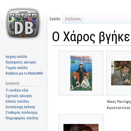
Σελίδα
Συζήτηση
Ο Χάρος βγήκε 
Μετάβαση
Πήδηση
Αρχική σελίδα
στην
στην
Πρόσφατες αλλαγές
πλοήγηση
αναζήτηση
Τυχαία σελίδα
Βοήθεια για το MediaWiki
Εργαλεία
Τι συνδέει εδώ
Σχετικές αλλαγές
Ειδικές σελίδες
Νίκος Ρεντίφη
Εκτυπώσιμη έκδοση
Κωνσταντίνου
Σταθερός σύνδεσμος
Πληροφορίες σελίδας