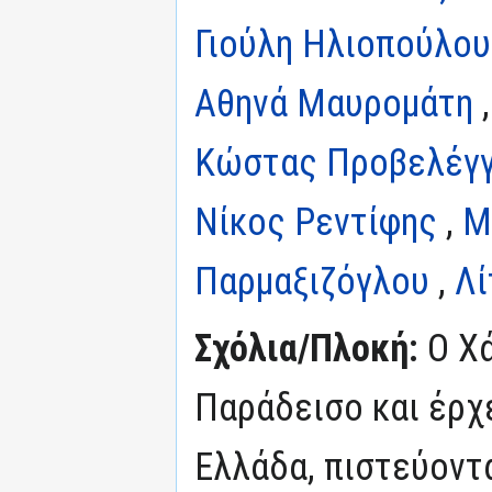
Γιούλη Ηλιοπούλου
Αθηνά Μαυρομάτη
Κώστας Προβελέγγ
Νίκος Ρεντίφης
,
Μ
Παρμαξιζόγλου
,
Λί
Σχόλια/Πλοκή:
Ο Χά
Παράδεισο και έρχε
Ελλάδα, πιστεύοντα