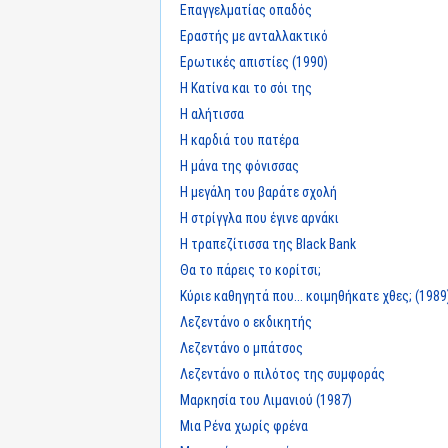
Επαγγελματίας οπαδός
Εραστής με ανταλλακτικό
Ερωτικές απιστίες (1990)
Η Κατίνα και το σόι της
Η αλήτισσα
Η καρδιά του πατέρα
Η μάνα της φόνισσας
Η μεγάλη του βαράτε σχολή
Η στρίγγλα που έγινε αρνάκι
Η τραπεζίτισσα της Black Bank
Θα το πάρεις το κορίτσι;
Κύριε καθηγητά που... κοιμηθήκατε χθες; (1989
Λεζεντάνο ο εκδικητής
Λεζεντάνο ο μπάτσος
Λεζεντάνο ο πιλότος της συμφοράς
Μαρκησία του Λιμανιού (1987)
Μια Ρένα χωρίς φρένα