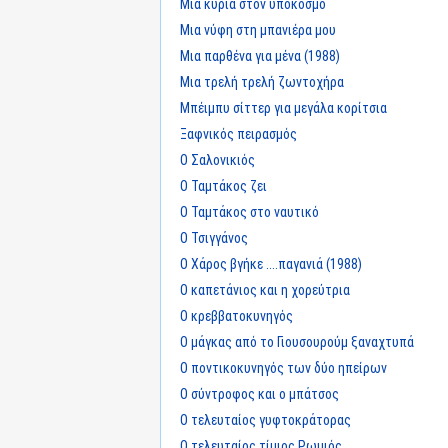
Μια κυρία στον υπόκοσμο
Μια νύφη στη μπανιέρα μου
Μια παρθένα για μένα (1988)
Μια τρελή τρελή ζωντοχήρα
Μπέιμπυ σίττερ για μεγάλα κορίτσια
Ξαφνικός πειρασμός
Ο Σαλονικιός
Ο Ταμτάκος ζει
Ο Ταμτάκος στο ναυτικό
Ο Τσιγγάνος
Ο Χάρος βγήκε ....παγανιά (1988)
Ο καπετάνιος και η χορεύτρια
Ο κρεββατοκυνηγός
Ο μάγκας από το Γιουσουρούμ ξαναχτυπά
Ο ποντικοκυνηγός των δύο ηπείρων
Ο σύντροφος και ο μπάτσος
Ο τελευταίος γυφτοκράτορας
Ο τελευταίος τίμιος Ρωμιός