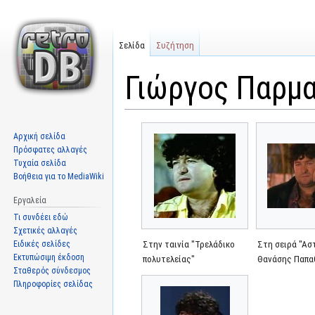
Σελίδα
Συζήτηση
Γιώργος Παρμ
Μετάβαση
Πήδηση
Αρχική σελίδα
στην
στην
Πρόσφατες αλλαγές
πλοήγηση
αναζήτηση
Τυχαία σελίδα
Βοήθεια για το MediaWiki
Εργαλεία
Τι συνδέει εδώ
Σχετικές αλλαγές
Ειδικές σελίδες
Στην ταινία "Τρελάδικο
Στη σειρά "Α
Εκτυπώσιμη έκδοση
πολυτελείας"
Θανάσης Παπα
Σταθερός σύνδεσμος
Πληροφορίες σελίδας