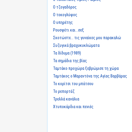
Ο τζογαδόρος
Ο τοκογλύφος
Ο υπηρέτης
Ρουσφέτι και...σεξ
Σκοτώστε... τις γυναίκες μου παρακαλώ
Συζυγικά βραχυκυκλώματα
Τα δίδυμα (1989)
Τα σημάδια της βίας
Ταμτάκο προχώρα ξεβρώμισε τη χώρα
Ταμτάκος ο Μαραντόνα της Αγίας Βαρβάρας
Το κορίτσι του μπάτσου
Το ρεπορτάζ
Τρελλά κανάλια
Χτυποκάρδια και πενιές