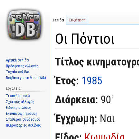
Σελίδα
Συζήτηση
Οι Πόντιοι
Μετάβαση
Πήδηση
Τίτλος κινηματογρ
Αρχική σελίδα
στην
στην
Πρόσφατες αλλαγές
πλοήγηση
αναζήτηση
Τυχαία σελίδα
Έτος:
1985
Βοήθεια για το MediaWiki
Εργαλεία
Διάρκεια:
90'
Τι συνδέει εδώ
Σχετικές αλλαγές
Ειδικές σελίδες
Εκτυπώσιμη έκδοση
Έγχρωμη:
Ναι
Σταθερός σύνδεσμος
Πληροφορίες σελίδας
Είδος:
Κωμωδία