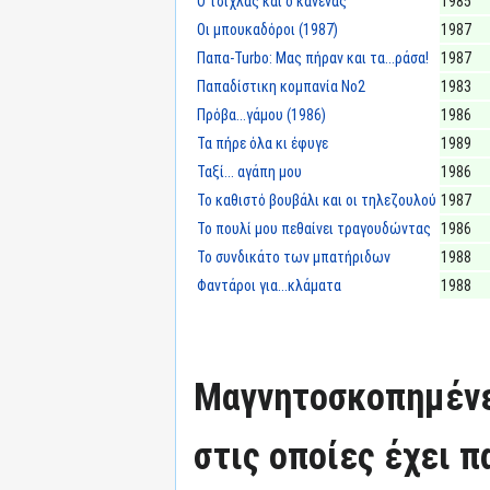
Ο τσίχλας και ο κανένας
1985
Οι μπουκαδόροι (1987)
1987
Παπα-Turbo: Μας πήραν και τα...ράσα!
1987
Παπαδίστικη κομπανία Νο2
1983
Πρόβα...γάμου (1986)
1986
Τα πήρε όλα κι έφυγε
1989
Ταξί... αγάπη μου
1986
Το καθιστό βουβάλι και οι τηλεζουλού
1987
Το πουλί μου πεθαίνει τραγουδώντας
1986
Το συνδικάτο των μπατήριδων
1988
Φαντάροι για...κλάματα
1988
Μαγνητοσκοπημένε
στις οποίες έχει π