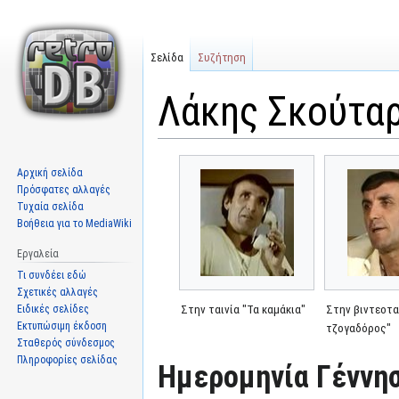
Σελίδα
Συζήτηση
Λάκης Σκούτα
Μετάβαση
Πήδηση
Αρχική σελίδα
στην
στην
Πρόσφατες αλλαγές
πλοήγηση
αναζήτηση
Τυχαία σελίδα
Βοήθεια για το MediaWiki
Εργαλεία
Τι συνδέει εδώ
Σχετικές αλλαγές
Ειδικές σελίδες
Στην ταινία "Τα καμάκια"
Στην βιντεοτα
Εκτυπώσιμη έκδοση
τζογαδόρος"
Σταθερός σύνδεσμος
Πληροφορίες σελίδας
Ημερομηνία Γέννησ