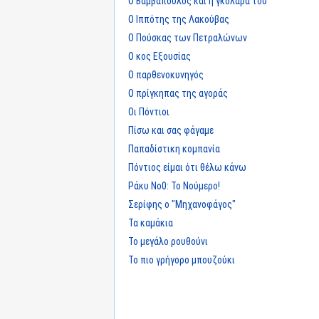
Ο Βαμβαπούλος και η γκολάρα του
Ο Ιππότης της Λακούβας
Ο Πούσκας των Πετραλώνων
Ο κος Εξουσίας
Ο παρθενοκυνηγός
Ο πρίγκηπας της αγοράς
Οι Πόντιοι
Πίσω και σας φάγαμε
Παπαδίστικη κομπανία
Πόντιος είμαι ότι θέλω κάνω
Ράκυ Νο0: Το Νούμερο!
Σερίφης ο "Μηχανοφάγος"
Τα καμάκια
Το μεγάλο ρουθούνι
Το πιο γρήγορο μπουζούκι