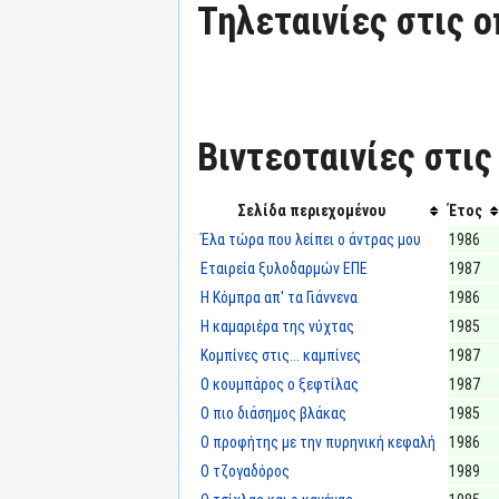
Τηλεταινίες στις ο
Βιντεοταινίες στις
Σελίδα περιεχομένου
Έτος
Έλα τώρα που λείπει ο άντρας μου
1986
Εταιρεία ξυλοδαρμών ΕΠΕ
1987
Η Κόμπρα απ' τα Γιάννενα
1986
Η καμαριέρα της νύχτας
1985
Κομπίνες στις... καμπίνες
1987
Ο κουμπάρος ο ξεφτίλας
1987
Ο πιο διάσημος βλάκας
1985
Ο προφήτης με την πυρηνική κεφαλή
1986
Ο τζογαδόρος
1989