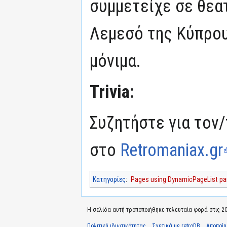
συμμετείχε σε θεα
Λεμεσό της Κύπρου
μόνιμα.
Trivia:
Συζητήστε για τον/
στο
Retromaniax.gr
Κατηγορίες
:
Pages using DynamicPageList par
Η σελίδα αυτή τροποποιήθηκε τελευταία φορά στις 20 
Πολιτική ιδιωτικότητας
Σχετικά με retroDB
Αποποί