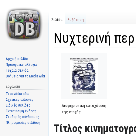
Σελίδα
Συζήτηση
Νυχτερινή περ
Μετάβαση
Πήδηση
Αρχική σελίδα
στην
στην
Πρόσφατες αλλαγές
πλοήγηση
αναζήτηση
Τυχαία σελίδα
Βοήθεια για το MediaWiki
Εργαλεία
Τι συνδέει εδώ
Σχετικές αλλαγές
Ειδικές σελίδες
Διαφημιστική καταχώριση
Εκτυπώσιμη έκδοση
της εποχής
Σταθερός σύνδεσμος
Πληροφορίες σελίδας
Τίτλος κινηματογρ