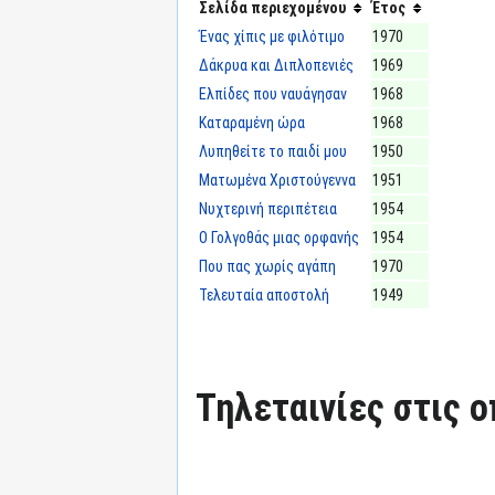
Σελίδα περιεχομένου
Έτος
Ένας χίπις με φιλότιμο
1970
Δάκρυα και Διπλοπενιές
1969
Ελπίδες που ναυάγησαν
1968
Καταραμένη ώρα
1968
Λυπηθείτε το παιδί μου
1950
Ματωμένα Χριστούγεννα
1951
Νυχτερινή περιπέτεια
1954
Ο Γολγοθάς μιας ορφανής
1954
Που πας χωρίς αγάπη
1970
Τελευταία αποστολή
1949
Τηλεταινίες στις ο