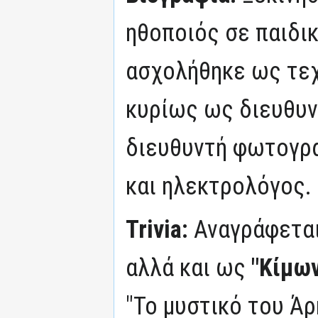
ηθοποιός σε παιδι
ασχολήθηκε ως τεχ
κυρίως ως διευθυν
διευθυντή φωτογρα
και ηλεκτρολόγος.
Trivia:
Αναγράφετα
αλλά και ως
"Κίμω
"Το μυστικό του Άρ