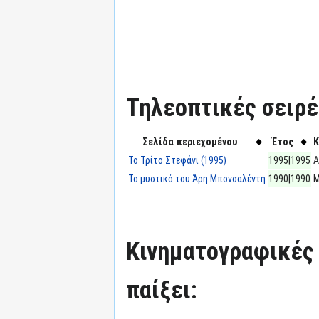
Τηλεοπτικές σειρές
Σελίδα περιεχομένου
Έτος
Κ
Το Τρίτο Στεφάνι (1995)
1995|1995
Α
Το μυστικό του Άρη Μπονσαλέντη
1990|1990
M
Κινηματογραφικές τ
παίξει: