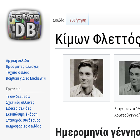
Σελίδα
Συζήτηση
Κίμων Φλεττό
Μετάβαση
Πήδηση
Αρχική σελίδα
στην
στην
Πρόσφατες αλλαγές
πλοήγηση
αναζήτηση
Τυχαία σελίδα
Βοήθεια για το MediaWiki
Εργαλεία
Τι συνδέει εδώ
Σχετικές αλλαγές
Ειδικές σελίδες
Στην ταινία 
Εκτυπώσιμη έκδοση
Χριστούγεννα
Σταθερός σύνδεσμος
Πληροφορίες σελίδας
Ημερομηνία γέννησ