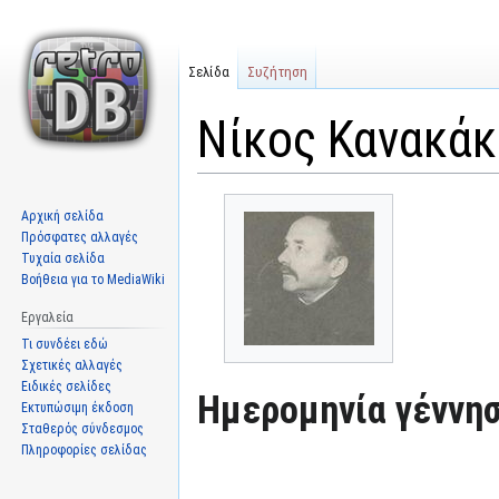
Σελίδα
Συζήτηση
Νίκος Κανακάκ
Μετάβαση
Πήδηση
Αρχική σελίδα
στην
στην
Πρόσφατες αλλαγές
πλοήγηση
αναζήτηση
Τυχαία σελίδα
Βοήθεια για το MediaWiki
Εργαλεία
Τι συνδέει εδώ
Σχετικές αλλαγές
Ειδικές σελίδες
Ημερομηνία γέννησ
Εκτυπώσιμη έκδοση
Σταθερός σύνδεσμος
Πληροφορίες σελίδας