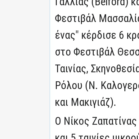
Γαλλίας (Belford) 
Φεστιβάλ Μασσαλίας
ένας" κέρδισε 6 κ
στο Φεστιβάλ Θεσσ
Ταινίας, Σκηνοθεσί
Ρόλου (Ν. Καλογερ
και Μακιγιάζ).
Ο Νίκος Ζαπατίνας 
και 5 ταινίες μικρο