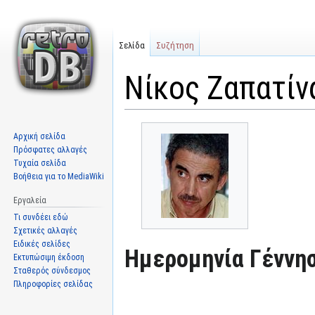
Σελίδα
Συζήτηση
Νίκος Ζαπατίν
Μετάβαση
Πήδηση
Αρχική σελίδα
στην
στην
Πρόσφατες αλλαγές
πλοήγηση
αναζήτηση
Τυχαία σελίδα
Βοήθεια για το MediaWiki
Εργαλεία
Τι συνδέει εδώ
Σχετικές αλλαγές
Ειδικές σελίδες
Ημερομηνία Γέννησ
Εκτυπώσιμη έκδοση
Σταθερός σύνδεσμος
Πληροφορίες σελίδας