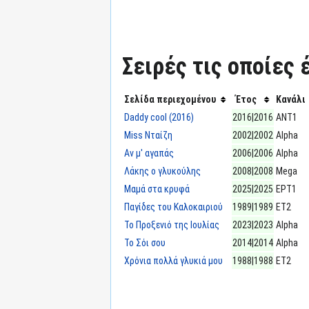
Σειρές τις οποίες 
Σελίδα περιεχομένου
Έτος
Κανάλι
Daddy cool (2016)
2016|2016
ΑΝΤ1
Miss Νταίζη
2002|2002
Alpha
Αν μ' αγαπάς
2006|2006
Alpha
Λάκης ο γλυκούλης
2008|2008
Mega
Μαμά στα κρυφά
2025|2025
ΕΡΤ1
Παγίδες του Καλοκαιριού
1989|1989
ΕΤ2
Το Προξενιό της Ιουλίας
2023|2023
Alpha
Το Σόι σου
2014|2014
Alpha
Χρόνια πολλά γλυκιά μου
1988|1988
ΕΤ2