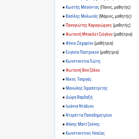
●
Κωστής Μπούντας
(Πάνος, μαθητής)
●
Βασίλης Μυλωνάς
(Μάριος, μαθητής)
●
Παναγιώτης Καραγιώργος
(μαθητής)
●
Φωτεινή Μπακλοτζιόγλου
(μαθήτρια)
●
Φένια Ζαχαρίου
(μαθήτρια)
●
Ευγενία Παστρικού
(μαθήτρια)
●
Κωνσταντίνα Γιώτη
●
Φωτεινή Βενιζέλου
●
Νίκος Τσεργάς
●
Μανώλης Γεραπετρίτης
●
Δώρα Βαρδαξή
●
Ιωάννα Ντάλιου
●
Ντορέττα Παπαδημητρίου
●
Φάνης Μαντζούνης
●
Κωνσταντίνος Ησαΐας