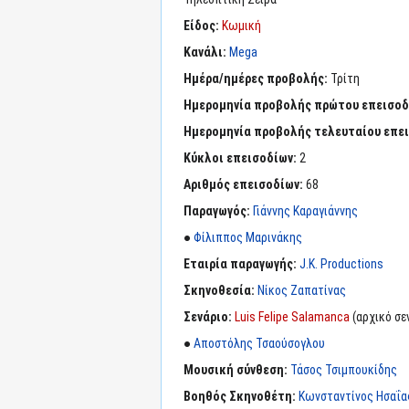
Είδος:
Κωμική
Κανάλι:
Mega
Ημέρα/ημέρες προβολής:
Τρίτη
Ημερομηνία προβολής πρώτου επεισοδ
Ημερομηνία προβολής τελευταίου επε
Κύκλοι επεισοδίων:
2
Αριθμός επεισοδίων:
68
Παραγωγός:
Γιάννης Καραγιάννης
●
Φίλιππος Μαρινάκης
Εταιρία παραγωγής:
J.K. Productions
Σκηνοθεσία:
Νίκος Ζαπατίνας
Σενάριο:
Luis Felipe Salamanca
(αρχικό σε
●
Αποστόλης Τσαούσογλου
Μουσική σύνθεση:
Τάσος Τσιμπουκίδης
Βοηθός Σκηνοθέτη:
Κωνσταντίνος Ησαΐα