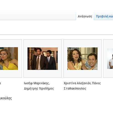
Ανάγνωση
Προβολή κώ
α
Ιωσήφ Μαρινάκης,
Χριστίνα Αλεξανιάν, Πάνος
Δημήτρης Γεροδήμος
Σταθακόπουλος
λυκούλης