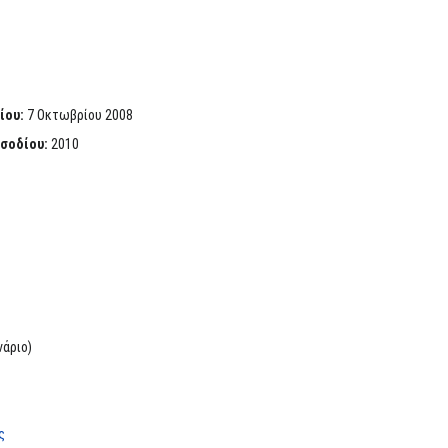
ίου:
7 Οκτωβρίου 2008
ισοδίου:
2010
νάριο)
ς