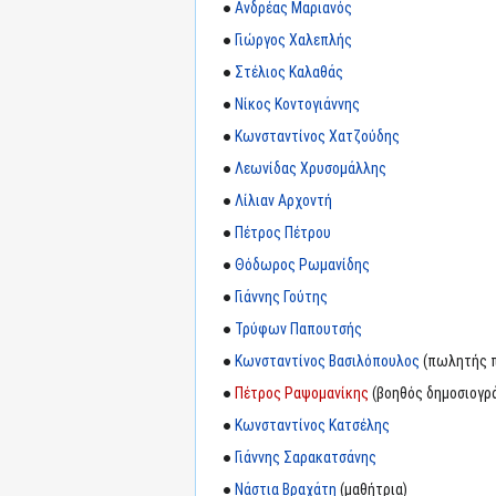
●
Ανδρέας Μαριανός
●
Γιώργος Χαλεπλής
●
Στέλιος Καλαθάς
●
Νίκος Κοντογιάννης
●
Κωνσταντίνος Χατζούδης
●
Λεωνίδας Χρυσομάλλης
●
Λίλιαν Αρχοντή
●
Πέτρος Πέτρου
●
Θόδωρος Ρωμανίδης
●
Γιάννης Γούτης
●
Τρύφων Παπουτσής
●
Κωνσταντίνος Βασιλόπουλος
(πωλητής 
●
Πέτρος Ραψομανίκης
(βοηθός δημοσιογρ
●
Κωνσταντίνος Κατσέλης
●
Γιάννης Σαρακατσάνης
●
Νάστια Βραχάτη
(μαθήτρια)