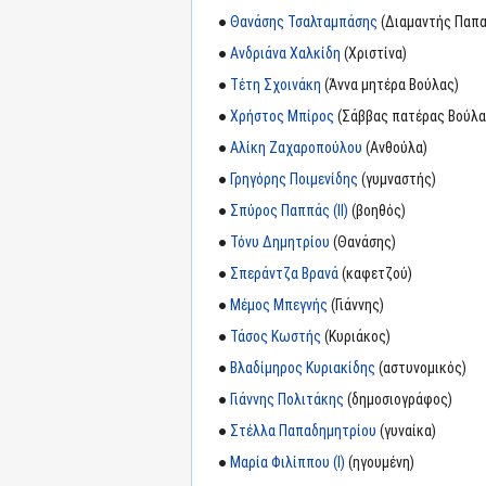
●
Θανάσης Τσαλταμπάσης
(Διαμαντής Παπ
●
Ανδριάνα Χαλκίδη
(Χριστίνα)
●
Τέτη Σχοινάκη
(Άννα μητέρα Βούλας)
●
Χρήστος Μπίρος
(Σάββας πατέρας Βούλα
●
Αλίκη Ζαχαροπούλου
(Ανθούλα)
●
Γρηγόρης Ποιμενίδης
(γυμναστής)
●
Σπύρος Παππάς (II)
(βοηθός)
●
Τόνυ Δημητρίου
(Θανάσης)
●
Σπεράντζα Βρανά
(καφετζού)
●
Μέμος Μπεγνής
(Γιάννης)
●
Τάσος Κωστής
(Κυριάκος)
●
Βλαδίμηρος Κυριακίδης
(αστυνομικός)
●
Γιάννης Πολιτάκης
(δημοσιογράφος)
●
Στέλλα Παπαδημητρίου
(γυναίκα)
●
Μαρία Φιλίππου (I)
(ηγουμένη)