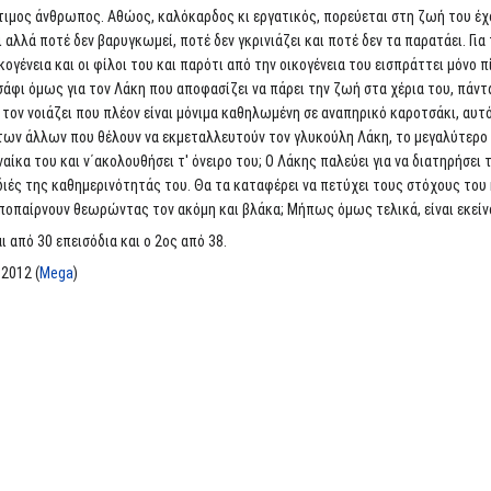
ντιμος άνθρωπος. Αθώος, καλόκαρδος κι εργατικός, πορεύεται στη ζωή του έχο
αλλά ποτέ δεν βαρυγκωμεί, ποτέ δεν γκρινιάζει και ποτέ δεν τα παρατάει. Για 
ογένεια και οι φίλοι του και παρότι από την οικογένεια του εισπράττει μόνο π
ισάφι όμως για τον Λάκη που αποφασίζει να πάρει την ζωή στα χέρια του, πάν
ν τον νοιάζει που πλέον είναι μόνιμα καθηλωμένη σε αναπηρικό καροτσάκι, αυτό
ων άλλων που θέλουν να εκμεταλλευτούν τον γλυκούλη Λάκη, το μεγαλύτερο το
αίκα του και ν΄ακολουθήσει τ' όνειρο του; Ο Λάκης παλεύει για να διατηρήσει
ιές της καθημερινότητάς του. Θα τα καταφέρει να πετύχει τους στόχους του 
αποπαίρνουν θεωρώντας τον ακόμη και βλάκα; Μήπως όμως τελικά, είναι εκείνο
 από 30 επεισόδια και ο 2ος από 38.
, 2012 (
Mega
)