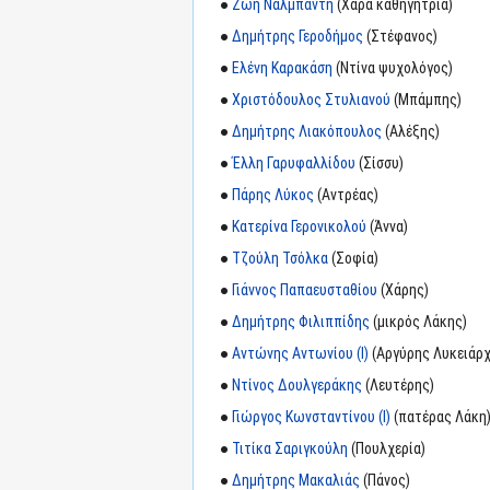
●
Ζωή Ναλμπάντη
(Χαρά καθηγήτρια)
●
Δημήτρης Γεροδήμος
(Στέφανος)
●
Ελένη Καρακάση
(Ντίνα ψυχολόγος)
●
Χριστόδουλος Στυλιανού
(Μπάμπης)
●
Δημήτρης Λιακόπουλος
(Αλέξης)
●
Έλλη Γαρυφαλλίδου
(Σίσσυ)
●
Πάρης Λύκος
(Αντρέας)
●
Κατερίνα Γερονικολού
(Άννα)
●
Τζούλη Τσόλκα
(Σοφία)
●
Γιάννος Παπαευσταθίου
(Χάρης)
●
Δημήτρης Φιλιππίδης
(μικρός Λάκης)
●
Αντώνης Αντωνίου (I)
(Αργύρης Λυκειάρχ
●
Ντίνος Δουλγεράκης
(Λευτέρης)
●
Γιώργος Κωνσταντίνου (I)
(πατέρας Λάκη
●
Τιτίκα Σαριγκούλη
(Πουλχερία)
●
Δημήτρης Μακαλιάς
(Πάνος)