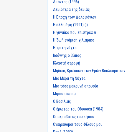
Απόντες (1996)
Δεξιότερα της δεξιάς
Η Εποχή των Δολοφόνων
Η άλλη όψη (1991) (I)
Η γυναίκα που επιστρέφει
Η ζωή ενάμιση χιλιάρικο
Η τρίτη νύχτα
Ιωάννης ο βίαιος
Κλειστή στροφή
Μήδεια, Κρείσσων των Εμών Βουλευμάτων
Μια Μέρα τη Νύχτα
Μια τόσο μακρυνή απουσία
Μιρουπάφσιμ
Ο Βασιλιάς
Ο έρωτας του Οδυσσέα (1984)
Οι ακροβάτες του κήπου
Ονειρεύομαι τους Φίλους μου
Ρεπό (1982)