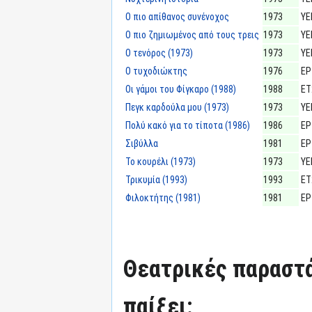
Ο πιο απίθανος συνένοχος
1973
ΥΕ
Ο πιο ζημιωμένος από τους τρεις
1973
ΥΕ
Ο τενόρος (1973)
1973
ΥΕ
Ο τυχοδιώκτης
1976
ΕΡ
Οι γάμοι του Φίγκαρο (1988)
1988
ΕΤ
Πεγκ καρδούλα μου (1973)
1973
ΥΕ
Πολύ κακό για το τίποτα (1986)
1986
ΕΡ
Σιβύλλα
1981
ΕΡ
Το κουρέλι (1973)
1973
ΥΕ
Τρικυμία (1993)
1993
ΕΤ
Φιλοκτήτης (1981)
1981
ΕΡ
Θεατρικές παραστά
παίξει: