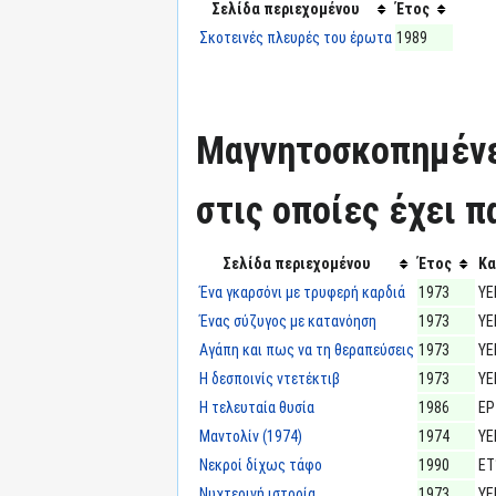
Σελίδα περιεχομένου
Έτος
Σκοτεινές πλευρές του έρωτα
1989
Μαγνητοσκοπημένε
στις οποίες έχει π
Σελίδα περιεχομένου
Έτος
Κα
Ένα γκαρσόνι με τρυφερή καρδιά
1973
ΥΕ
Ένας σύζυγος με κατανόηση
1973
ΥΕ
Αγάπη και πως να τη θεραπεύσεις
1973
ΥΕ
Η δεσποινίς ντετέκτιβ
1973
ΥΕ
Η τελευταία θυσία
1986
ΕΡ
Μαντολίν (1974)
1974
ΥΕ
Νεκροί δίχως τάφο
1990
ΕΤ
Νυχτερινή ιστορία
1973
ΥΕ