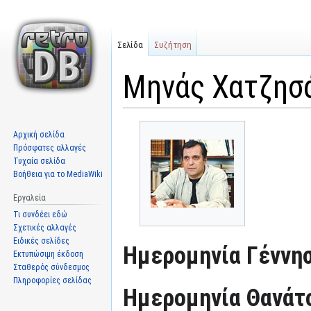
Σελίδα
Συζήτηση
Μηνάς Χατζησ
Μετάβαση
Πήδηση
Αρχική σελίδα
στην
στην
Πρόσφατες αλλαγές
πλοήγηση
αναζήτηση
Τυχαία σελίδα
Βοήθεια για το MediaWiki
Εργαλεία
Τι συνδέει εδώ
Σχετικές αλλαγές
Ειδικές σελίδες
Ημερομηνία Γέννησ
Εκτυπώσιμη έκδοση
Σταθερός σύνδεσμος
Πληροφορίες σελίδας
Ημερομηνία Θανάτ