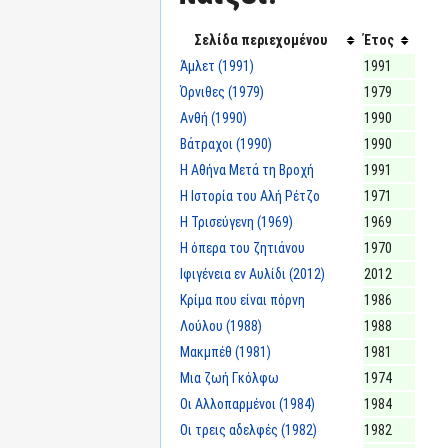
Σελίδα περιεχομένου
Έτος
Άμλετ (1991)
1991
Όρνιθες (1979)
1979
Ανθή (1990)
1990
Βάτραχοι (1990)
1990
Η Αθήνα Μετά τη Βροχή
1991
Η Ιστορία του Αλή Ρέτζο
1971
Η Τρισεύγενη (1969)
1969
Η όπερα του ζητιάνου
1970
Ιφιγένεια εν Αυλίδι (2012)
2012
Κρίμα που είναι πόρνη
1986
Λούλου (1988)
1988
Μακμπέθ (1981)
1981
Μια ζωή Γκόλφω
1974
Οι Αλλοπαρμένοι (1984)
1984
Οι τρεις αδελφές (1982)
1982